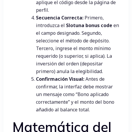
aplique el código desde la página de
perfil.
Secuencia Correcta:
Primero,
introduzca el
Slotuna bonus code
en
el campo designado. Segundo,
seleccione el método de depósito.
Tercero, ingrese el monto mínimo
requerido (o superior, si aplica). La
inversión del orden (depositar
primero) anula la elegibilidad.
Confirmación Visual:
Antes de
confirmar, la interfaz debe mostrar
un mensaje como “Bono aplicado
correctamente” y el monto del bono
añadido al balance total.
Matemática del