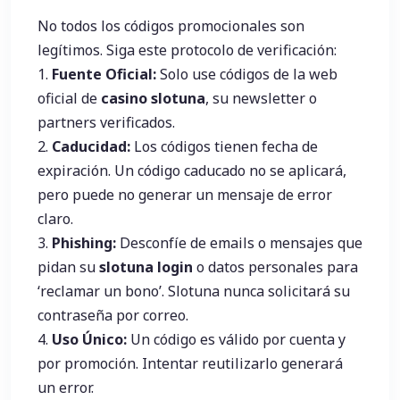
No todos los códigos promocionales son
legítimos. Siga este protocolo de verificación:
1.
Fuente Oficial:
Solo use códigos de la web
oficial de
casino slotuna
, su newsletter o
partners verificados.
2.
Caducidad:
Los códigos tienen fecha de
expiración. Un código caducado no se aplicará,
pero puede no generar un mensaje de error
claro.
3.
Phishing:
Desconfíe de emails o mensajes que
pidan su
slotuna login
o datos personales para
‘reclamar un bono’. Slotuna nunca solicitará su
contraseña por correo.
4.
Uso Único:
Un código es válido por cuenta y
por promoción. Intentar reutilizarlo generará
un error.