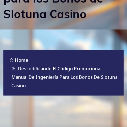
Slotuna Casino
Home
Descodificando El Código Promocional:
Manual De Ingeniería Para Los Bonos De Slotuna
Casino