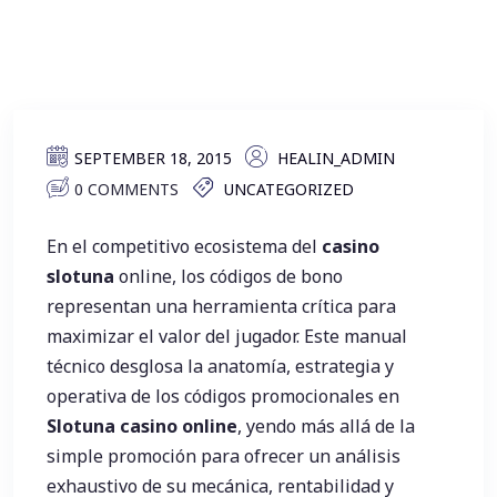
SEPTEMBER 18, 2015
HEALIN_ADMIN
0 COMMENTS
UNCATEGORIZED
En el competitivo ecosistema del
casino
slotuna
online, los códigos de bono
representan una herramienta crítica para
maximizar el valor del jugador. Este manual
técnico desglosa la anatomía, estrategia y
operativa de los códigos promocionales en
Slotuna casino online
, yendo más allá de la
simple promoción para ofrecer un análisis
exhaustivo de su mecánica, rentabilidad y