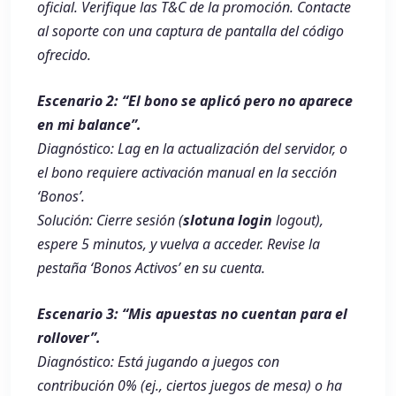
oficial. Verifique las T&C de la promoción. Contacte
al soporte con una captura de pantalla del código
ofrecido.
Escenario 2: “El bono se aplicó pero no aparece
en mi balance”.
Diagnóstico:
Lag en la actualización del servidor, o
el bono requiere activación manual en la sección
‘Bonos’.
Solución: Cierre sesión (
slotuna login
logout),
espere 5 minutos, y vuelva a acceder. Revise la
pestaña ‘Bonos Activos’ en su cuenta.
Escenario 3: “Mis apuestas no cuentan para el
rollover”.
Diagnóstico:
Está jugando a juegos con
contribución 0% (ej., ciertos juegos de mesa) o ha