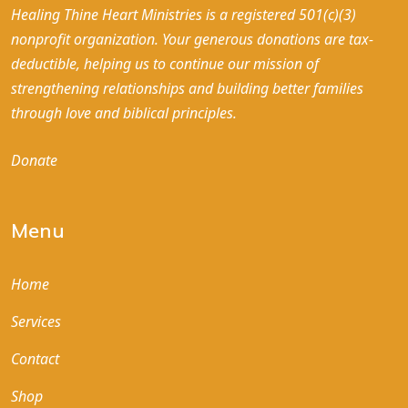
Healing Thine Heart Ministries is a registered 501(c)(3)
nonprofit organization. Your generous donations are tax-
deductible, helping us to continue our mission of
strengthening relationships and building better families
through love and biblical principles.
Donate
Menu
Home
Services
Contact
Shop