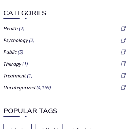
CATEGORIES
Health
(2)
Psychology
(2)
Public
(5)
Therapy
(1)
Treatment
(1)
Uncategorized
(4,169)
POPULAR TAGS