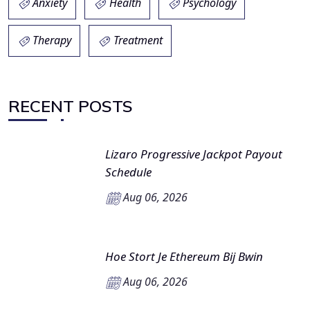
Anxiety
Health
Psychology
Therapy
Treatment
RECENT POSTS
Lizaro Progressive Jackpot Payout
Schedule
Aug 06, 2026
Hoe Stort Je Ethereum Bij Bwin
Aug 06, 2026