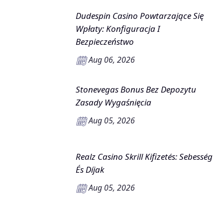
Dudespin Casino Powtarzające Się
Wpłaty: Konfiguracja I
Bezpieczeństwo
Aug 06, 2026
Stonevegas Bonus Bez Depozytu
Zasady Wygaśnięcia
Aug 05, 2026
Realz Casino Skrill Kifizetés: Sebesség
És Díjak
Aug 05, 2026