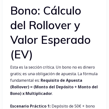
Bono: Cálculo
del Rollover y
Valor Esperado
(EV)
Esta es la sección crítica. Un bono no es dinero
gratis; es una obligación de apuesta. La fórmula
fundamental es:
Requisito de Apuesta
(Rollover) = (Monto del Depósito + Monto del
Bono) x Multiplicador
.
Escenario Práctico 1:
Depósito de 50€ + bono