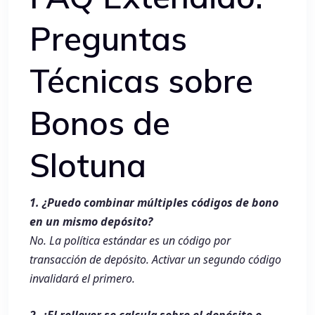
Preguntas
Técnicas sobre
Bonos de
Slotuna
1. ¿Puedo combinar múltiples códigos de bono
en un mismo depósito?
No. La política estándar es un código por
transacción de depósito. Activar un segundo código
invalidará el primero.