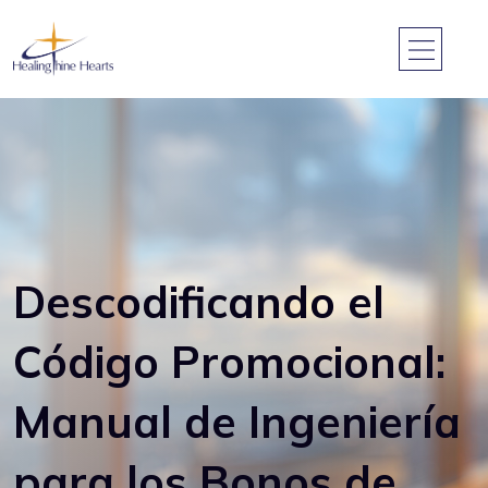
Descodificando el
Código Promocional:
Manual de Ingeniería
para los Bonos de