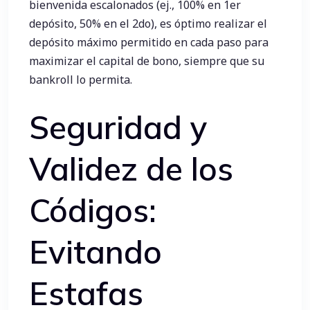
bienvenida escalonados (ej., 100% en 1er
depósito, 50% en el 2do), es óptimo realizar el
depósito máximo permitido en cada paso para
maximizar el capital de bono, siempre que su
bankroll lo permita.
Seguridad y
Validez de los
Códigos:
Evitando
Estafas