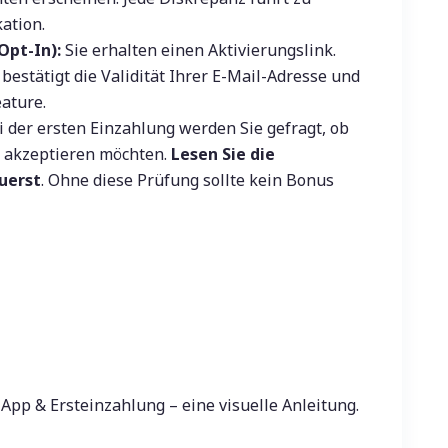
ation.
Opt-In):
Sie erhalten einen Aktivierungslink.
t bestätigt die Validität Ihrer E-Mail-Adresse und
eature.
 der ersten Einzahlung werden Sie gefragt, ob
 akzeptieren möchten.
Lesen Sie die
uerst
. Ohne diese Prüfung sollte kein Bonus
n App & Ersteinzahlung – eine visuelle Anleitung.