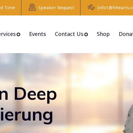
rd Time
Speaker Request
Info1@hhearts.o
ervices
Events
Contact Us
Shop
Dona
en Deep
ierung