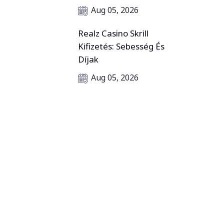
Aug 05, 2026
Realz Casino Skrill
Kifizetés: Sebesség És
Díjak
Aug 05, 2026