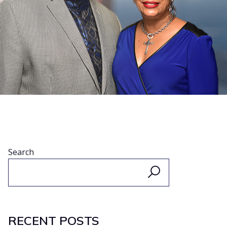
Search
RECENT POSTS