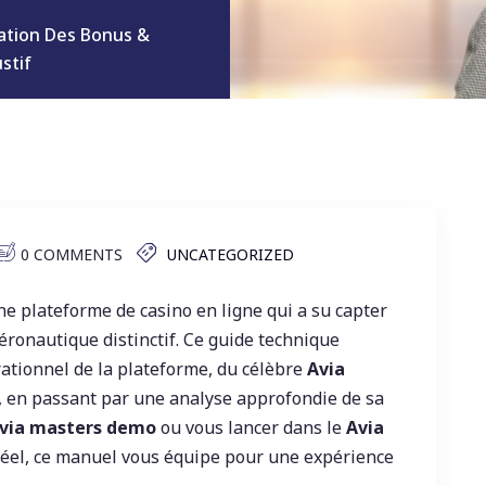
cation Des Bonus &
stif
0 COMMENTS
UNCATEGORIZED
une plateforme de casino en ligne qui a su capter
éronautique distinctif. Ce guide technique
ationnel de la plateforme, du célèbre
Avia
en passant par une analyse approfondie de sa
via masters demo
ou vous lancer dans le
Avia
 réel, ce manuel vous équipe pour une expérience