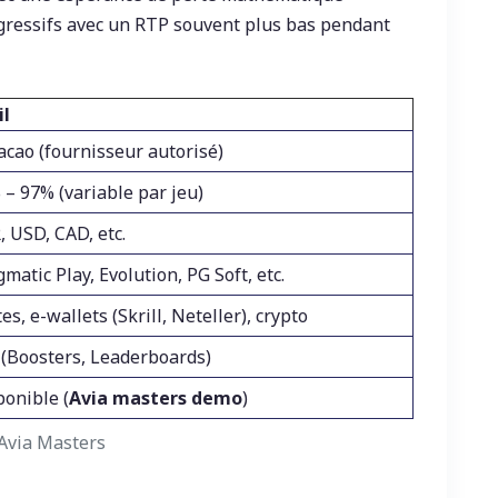
ogressifs avec un RTP souvent plus bas pendant
il
acao (fournisseur autorisé)
 – 97% (variable par jeu)
, USD, CAD, etc.
matic Play, Evolution, PG Soft, etc.
es, e-wallets (Skrill, Neteller), crypto
 (Boosters, Leaderboards)
ponible (
Avia masters demo
)
’Avia Masters