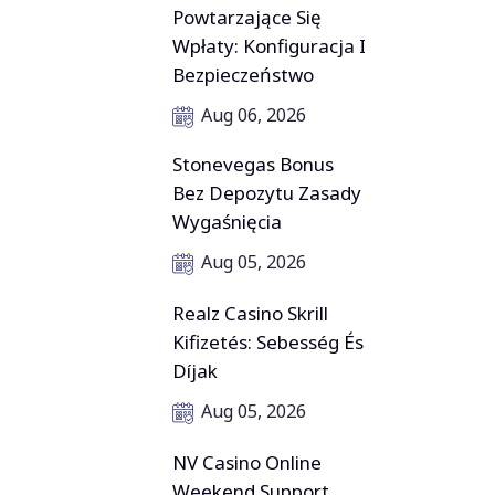
Powtarzające Się
Wpłaty: Konfiguracja I
Bezpieczeństwo
Aug 06, 2026
Stonevegas Bonus
Bez Depozytu Zasady
Wygaśnięcia
Aug 05, 2026
Realz Casino Skrill
Kifizetés: Sebesség És
Díjak
Aug 05, 2026
NV Casino Online
Weekend Support