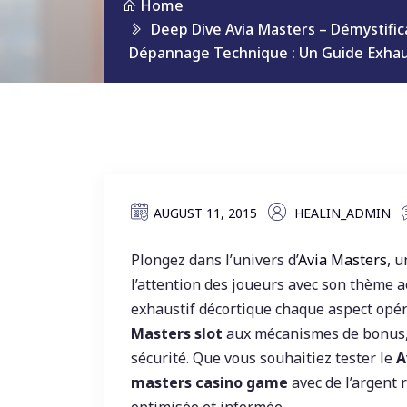
Home
Deep Dive Avia Masters – Démystifi
Dépannage Technique : Un Guide Exhau
AUGUST 11, 2015
HEALIN_ADMIN
Plongez dans l’univers d’
Avia Masters
, 
l’attention des joueurs avec son thème a
exhaustif décortique chaque aspect opér
Masters slot
aux mécanismes de bonus, 
sécurité. Que vous souhaitiez tester le
A
masters casino game
avec de l’argent