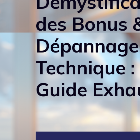
Démystifica
des Bonus 
Dépannage
Technique :
Guide Exhau