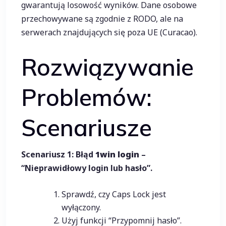
gwarantują losowość wyników. Dane osobowe
przechowywane są zgodnie z RODO, ale na
serwerach znajdujących się poza UE (Curacao).
Rozwiązywanie
Problemów:
Scenariusze
Scenariusz 1: Błąd
1win login
–
“Nieprawidłowy login lub hasło”.
Sprawdź, czy Caps Lock jest
wyłączony.
Użyj funkcji “Przypomnij hasło”.