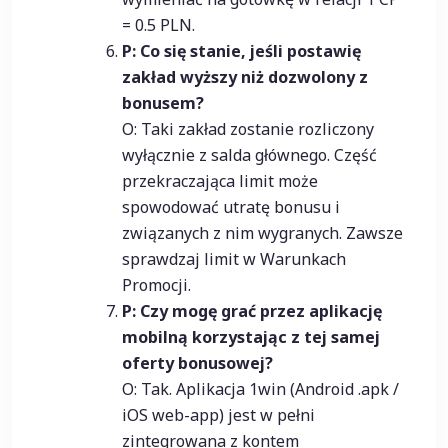
= 0.5 PLN.
P: Co się stanie, jeśli postawię
zakład wyższy niż dozwolony z
bonusem?
O: Taki zakład zostanie rozliczony
wyłącznie z salda głównego. Część
przekraczająca limit może
spowodować utratę bonusu i
związanych z nim wygranych. Zawsze
sprawdzaj limit w Warunkach
Promocji.
P: Czy mogę grać przez aplikację
mobilną korzystając z tej samej
oferty bonusowej?
O: Tak. Aplikacja 1win (Android .apk /
iOS web-app) jest w pełni
zintegrowana z kontem