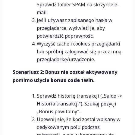
Sprawdź folder SPAM na skrzynce e-
mail.
Jeśli używasz zapisanego hasła w
przeglądarce, wyświetl je, aby
potwierdzić poprawność.
Wyczyść cache i cookies przeglądarki
lub spróbuj zalogować się przez inną
przeglądarkę/urządzenie.
Scenariusz 2: Bonus nie został aktywowany
pomimo użycia
bonus code 1win
.
Sprawdź historię transakcji („Saldo ->
Historia transakcji”). Szukaj pozycji
„Bonus powitalny”.
Upewnij się, że kod został wpisany w
dedykowanym polu podczas