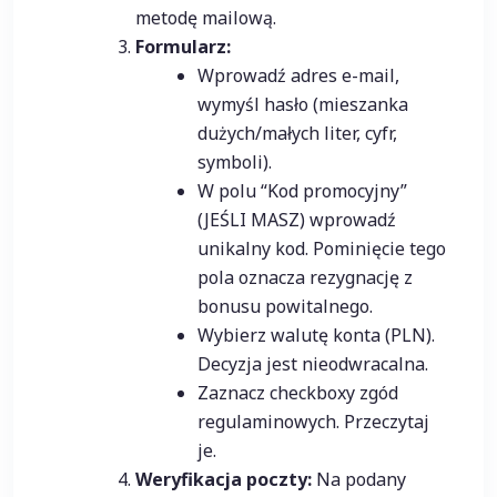
metodę mailową.
Formularz:
Wprowadź adres e-mail,
wymyśl hasło (mieszanka
dużych/małych liter, cyfr,
symboli).
W polu “Kod promocyjny”
(JEŚLI MASZ) wprowadź
unikalny kod. Pominięcie tego
pola oznacza rezygnację z
bonusu powitalnego.
Wybierz walutę konta (PLN).
Decyzja jest nieodwracalna.
Zaznacz checkboxy zgód
regulaminowych. Przeczytaj
je.
Weryfikacja poczty:
Na podany