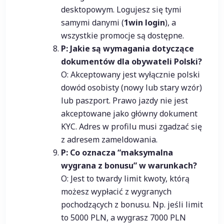
desktopowym. Logujesz się tymi
samymi danymi (
1win login
), a
wszystkie promocje są dostępne.
P: Jakie są wymagania dotyczące
dokumentów dla obywateli Polski?
O: Akceptowany jest wyłącznie polski
dowód osobisty (nowy lub stary wzór)
lub paszport. Prawo jazdy nie jest
akceptowane jako główny dokument
KYC. Adres w profilu musi zgadzać się
z adresem zameldowania.
P: Co oznacza “maksymalna
wygrana z bonusu” w warunkach?
O: Jest to twardy limit kwoty, którą
możesz wypłacić z wygranych
pochodzących z bonusu. Np. jeśli limit
to 5000 PLN, a wygrasz 7000 PLN