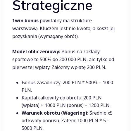
Strategiczne
1win bonus
powitalny ma strukturę
warstwową. Kluczem jest nie kwota, a koszt jej
pozyskania (wymagany obrót).
Model obliczeniowy:
Bonus na zakłady
sportowe to 500% do 200 000 PLN, ale tylko od
pierwszej wpłaty. Załóżmy wpłatę 200 PLN.
Bonus zasadniczy: 200 PLN * 500% = 1000
PLN.
Kapitał całkowity do obrotu: 200 PLN
(wpłata) + 1000 PLN (bonus) = 1200 PLN.
Warunek obrotu (Wagering):
Średnio x5
od kwoty bonusu. Zatem: 1000 PLN * 5 =
5000 PLN.