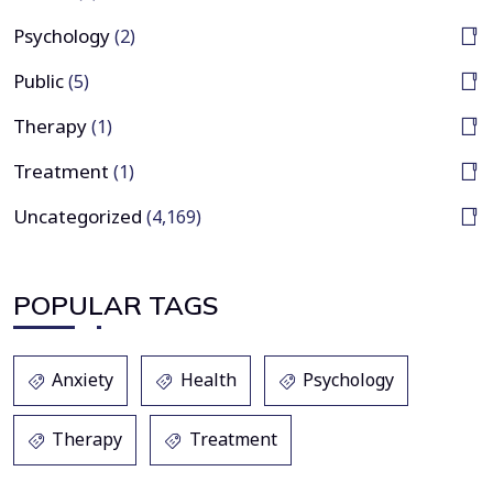
Psychology
(2)
Public
(5)
Therapy
(1)
Treatment
(1)
Uncategorized
(4,169)
POPULAR TAGS
Anxiety
Health
Psychology
Therapy
Treatment