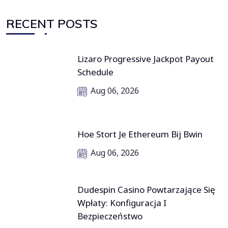
RECENT POSTS
Lizaro Progressive Jackpot Payout
Schedule
Aug 06, 2026
Hoe Stort Je Ethereum Bij Bwin
Aug 06, 2026
Dudespin Casino Powtarzające Się
Wpłaty: Konfiguracja I
Bezpieczeństwo