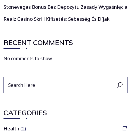
Stonevegas Bonus Bez Depozytu Zasady Wygaśnięcia
Realz Casino Skrill Kifizetés: Sebesség És Díjak
RECENT COMMENTS
No comments to show.
Search
for:
CATEGORIES
Health
(2)