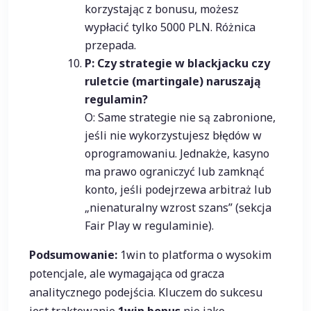
korzystając z bonusu, możesz
wypłacić tylko 5000 PLN. Różnica
przepada.
P: Czy strategie w blackjacku czy
ruletcie (martingale) naruszają
regulamin?
O: Same strategie nie są zabronione,
jeśli nie wykorzystujesz błędów w
oprogramowaniu. Jednakże, kasyno
ma prawo ograniczyć lub zamknąć
konto, jeśli podejrzewa arbitraż lub
„nienaturalny wzrost szans” (sekcja
Fair Play w regulaminie).
Podsumowanie:
1win to platforma o wysokim
potencjale, ale wymagająca od gracza
analitycznego podejścia. Kluczem do sukcesu