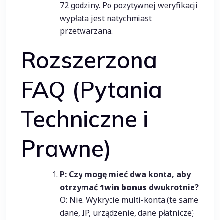
72 godziny. Po pozytywnej weryfikacji
wypłata jest natychmiast
przetwarzana.
Rozszerzona
FAQ (Pytania
Techniczne i
Prawne)
P: Czy mogę mieć dwa konta, aby
otrzymać
1win bonus
dwukrotnie?
O: Nie. Wykrycie multi-konta (te same
dane, IP, urządzenie, dane płatnicze)