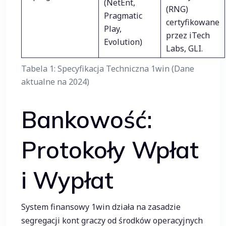
(NetEnt,
(RNG)
Pragmatic
certyfikowane
Play,
przez iTech
Evolution)
Labs, GLI.
Tabela 1: Specyfikacja Techniczna 1win (Dane
aktualne na 2024)
Bankowość:
Protokoły Wpłat
i Wypłat
System finansowy 1win działa na zasadzie
segregacji kont graczy od środków operacyjnych