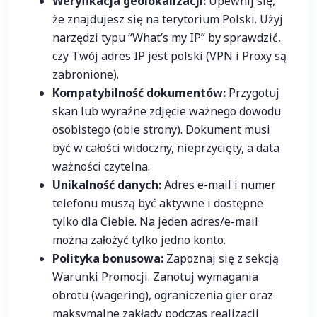
Weryfikacja geolokalizacji:
Upewnij się,
że znajdujesz się na terytorium Polski. Użyj
narzędzi typu “What’s my IP” by sprawdzić,
czy Twój adres IP jest polski (VPN i Proxy są
zabronione).
Kompatybilność dokumentów:
Przygotuj
skan lub wyraźne zdjęcie ważnego dowodu
osobistego (obie strony). Dokument musi
być w całości widoczny, nieprzycięty, a data
ważności czytelna.
Unikalność danych:
Adres e-mail i numer
telefonu muszą być aktywne i dostępne
tylko dla Ciebie. Na jeden adres/e-mail
można założyć tylko jedno konto.
Polityka bonusowa:
Zapoznaj się z sekcją
Warunki Promocji. Zanotuj wymagania
obrotu (wagering), ograniczenia gier oraz
maksymalne zakłady podczas realizacji