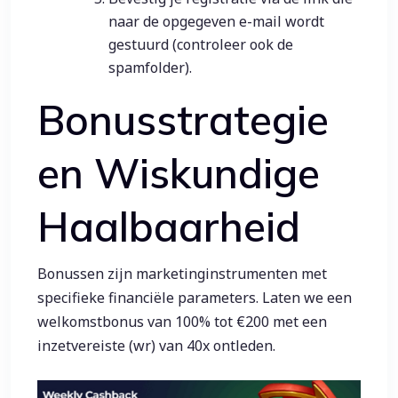
naar de opgegeven e-mail wordt
gestuurd (controleer ook de
spamfolder).
Bonusstrategie
en Wiskundige
Haalbaarheid
Bonussen zijn marketinginstrumenten met
specifieke financiële parameters. Laten we een
welkomstbonus van 100% tot €200 met een
inzetvereiste (wr) van 40x ontleden.