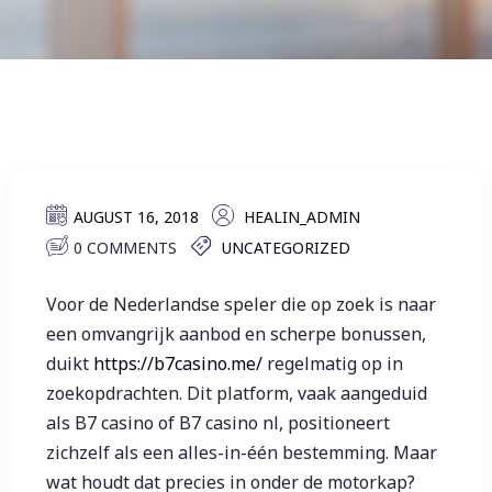
AUGUST 16, 2018
HEALIN_ADMIN
0 COMMENTS
UNCATEGORIZED
Voor de Nederlandse speler die op zoek is naar
een omvangrijk aanbod en scherpe bonussen,
duikt
https://b7casino.me/
regelmatig op in
zoekopdrachten. Dit platform, vaak aangeduid
als B7 casino of B7 casino nl, positioneert
zichzelf als een alles-in-één bestemming. Maar
wat houdt dat precies in onder de motorkap?