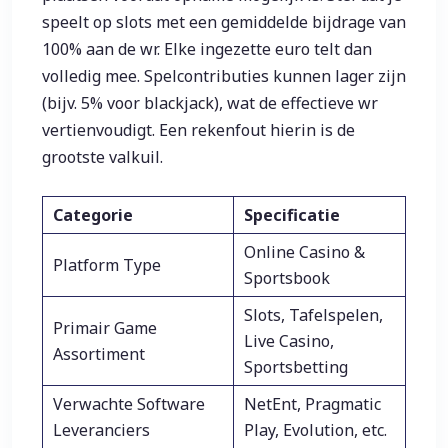
speelt op slots met een gemiddelde bijdrage van
100% aan de wr. Elke ingezette euro telt dan
volledig mee. Spelcontributies kunnen lager zijn
(bijv. 5% voor blackjack), wat de effectieve wr
vertienvoudigt. Een rekenfout hierin is de
grootste valkuil.
Categorie
Specificatie
Online Casino &
Platform Type
Sportsbook
Slots, Tafelspelen,
Primair Game
Live Casino,
Assortiment
Sportsbetting
Verwachte Software
NetEnt, Pragmatic
Leveranciers
Play, Evolution, etc.