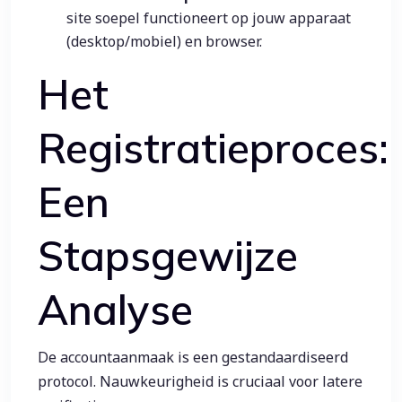
site soepel functioneert op jouw apparaat
(desktop/mobiel) en browser.
Het
Registratieproces:
Een
Stapsgewijze
Analyse
De accountaanmaak is een gestandaardiseerd
protocol. Nauwkeurigheid is cruciaal voor latere