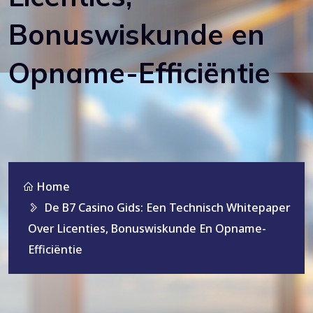
Bonuswiskunde en
Opname-Efficiëntie
Home
De B7 Casino Gids: Een Technisch Whitepaper
Over Licenties, Bonuswiskunde En Opname-
Efficiëntie