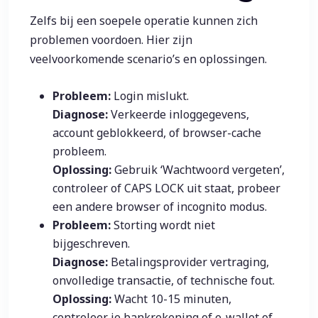
Zelfs bij een soepele operatie kunnen zich
problemen voordoen. Hier zijn
veelvoorkomende scenario’s en oplossingen.
Probleem:
Login mislukt.
Diagnose:
Verkeerde inloggegevens,
account geblokkeerd, of browser-cache
probleem.
Oplossing:
Gebruik ‘Wachtwoord vergeten’,
controleer of CAPS LOCK uit staat, probeer
een andere browser of incognito modus.
Probleem:
Storting wordt niet
bijgeschreven.
Diagnose:
Betalingsprovider vertraging,
onvolledige transactie, of technische fout.
Oplossing:
Wacht 10-15 minuten,
controleer je bankrekening of e-wallet of