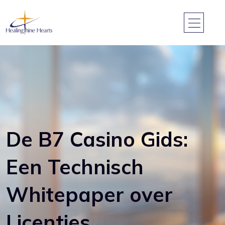
De B7 Casino Gids:
Een Technisch
Whitepaper over
Licenties,