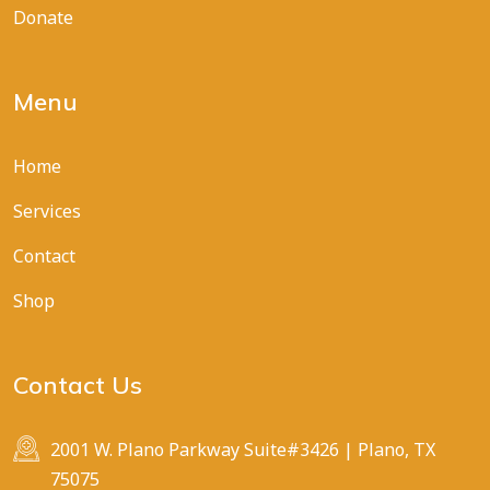
Donate
Menu
Home
Services
Contact
Shop
Contact Us
2001 W. Plano Parkway Suite#3426 | Plano, TX
75075