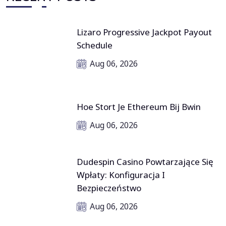
Lizaro Progressive Jackpot Payout
Schedule
Aug 06, 2026
Hoe Stort Je Ethereum Bij Bwin
Aug 06, 2026
Dudespin Casino Powtarzające Się
Wpłaty: Konfiguracja I
Bezpieczeństwo
Aug 06, 2026