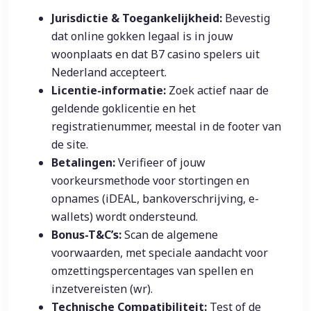
Jurisdictie & Toegankelijkheid:
Bevestig
dat online gokken legaal is in jouw
woonplaats en dat B7 casino spelers uit
Nederland accepteert.
Licentie-informatie:
Zoek actief naar de
geldende goklicentie en het
registratienummer, meestal in de footer van
de site.
Betalingen:
Verifieer of jouw
voorkeursmethode voor stortingen en
opnames (iDEAL, bankoverschrijving, e-
wallets) wordt ondersteund.
Bonus-T&C’s:
Scan de algemene
voorwaarden, met speciale aandacht voor
omzettingspercentages van spellen en
inzetvereisten (wr).
Technische Compatibiliteit:
Test of de