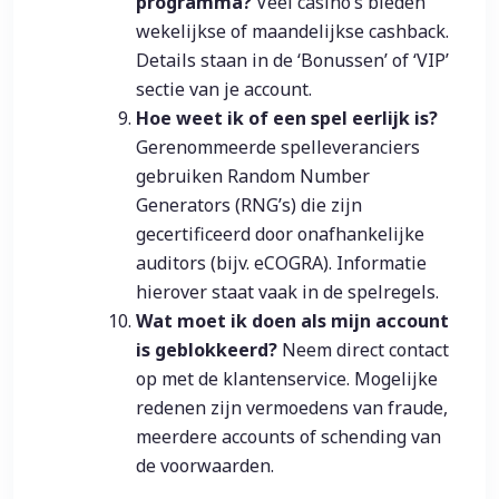
programma?
Veel casino’s bieden
wekelijkse of maandelijkse cashback.
Details staan in de ‘Bonussen’ of ‘VIP’
sectie van je account.
Hoe weet ik of een spel eerlijk is?
Gerenommeerde spelleveranciers
gebruiken Random Number
Generators (RNG’s) die zijn
gecertificeerd door onafhankelijke
auditors (bijv. eCOGRA). Informatie
hierover staat vaak in de spelregels.
Wat moet ik doen als mijn account
is geblokkeerd?
Neem direct contact
op met de klantenservice. Mogelijke
redenen zijn vermoedens van fraude,
meerdere accounts of schending van
de voorwaarden.