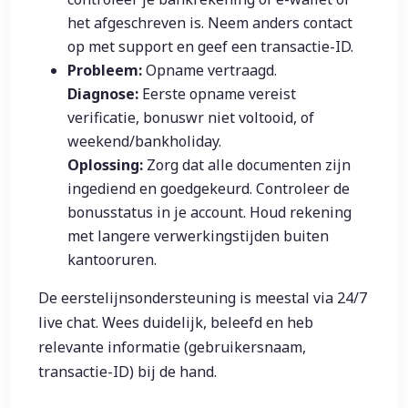
het afgeschreven is. Neem anders contact
op met support en geef een transactie-ID.
Probleem:
Opname vertraagd.
Diagnose:
Eerste opname vereist
verificatie, bonuswr niet voltooid, of
weekend/bankholiday.
Oplossing:
Zorg dat alle documenten zijn
ingediend en goedgekeurd. Controleer de
bonusstatus in je account. Houd rekening
met langere verwerkingstijden buiten
kantooruren.
De eerstelijnsondersteuning is meestal via 24/7
live chat. Wees duidelijk, beleefd en heb
relevante informatie (gebruikersnaam,
transactie-ID) bij de hand.