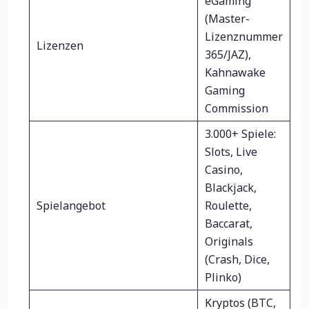
eGaming
(Master-
Lizenznummer
Lizenzen
365/JAZ),
Kahnawake
Gaming
Commission
3.000+ Spiele:
Slots, Live
Casino,
Blackjack,
Spielangebot
Roulette,
Baccarat,
Originals
(Crash, Dice,
Plinko)
Kryptos (BTC,