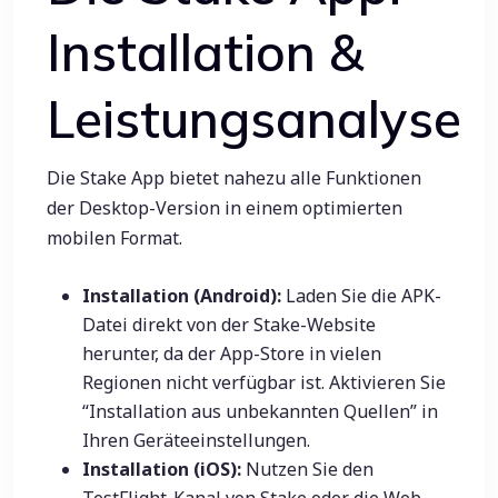
Installation &
Leistungsanalyse
Die Stake App bietet nahezu alle Funktionen
der Desktop-Version in einem optimierten
mobilen Format.
Installation (Android):
Laden Sie die APK-
Datei direkt von der Stake-Website
herunter, da der App-Store in vielen
Regionen nicht verfügbar ist. Aktivieren Sie
“Installation aus unbekannten Quellen” in
Ihren Geräteeinstellungen.
Installation (iOS):
Nutzen Sie den