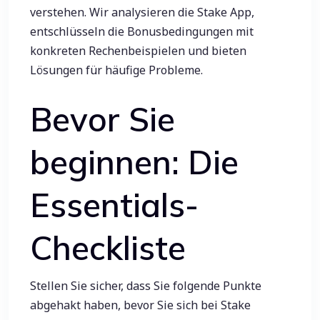
verstehen. Wir analysieren die Stake App,
entschlüsseln die Bonusbedingungen mit
konkreten Rechenbeispielen und bieten
Lösungen für häufige Probleme.
Bevor Sie
beginnen: Die
Essentials-
Checkliste
Stellen Sie sicher, dass Sie folgende Punkte
abgehakt haben, bevor Sie sich bei Stake