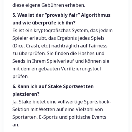
diese eigene Gebühren erheben.
5. Was ist der “provably fair” Algorithmus
und wie überprüfe ich ihn?
Es ist ein kryptografisches System, das jedem
Spieler erlaubt, das Ergebnis jedes Spiels
(Dice, Crash, etc.) nachträglich auf Fairness
zu überprüfen. Sie finden die Hashes und
Seeds in Ihrem Spielverlauf und können sie
mit dem eingebauten Verifizierungstool
prüfen.
6. Kann ich auf Stake Sportwetten
platzieren?
Ja, Stake bietet eine vollwertige Sportsbook-
Sektion mit Wetten auf eine Vielzahl von
Sportarten, E-Sports und politische Events
an.