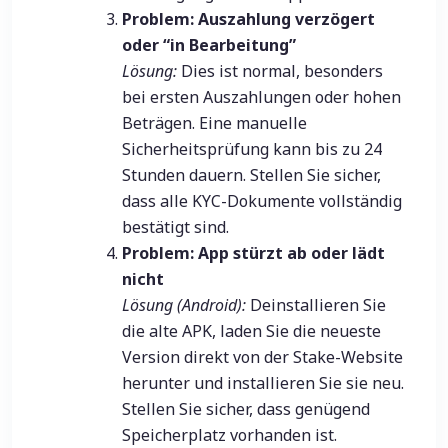
Problem: Auszahlung verzögert
oder “in Bearbeitung”
Lösung:
Dies ist normal, besonders
bei ersten Auszahlungen oder hohen
Beträgen. Eine manuelle
Sicherheitsprüfung kann bis zu 24
Stunden dauern. Stellen Sie sicher,
dass alle KYC-Dokumente vollständig
bestätigt sind.
Problem: App stürzt ab oder lädt
nicht
Lösung (Android):
Deinstallieren Sie
die alte APK, laden Sie die neueste
Version direkt von der Stake-Website
herunter und installieren Sie sie neu.
Stellen Sie sicher, dass genügend
Speicherplatz vorhanden ist.