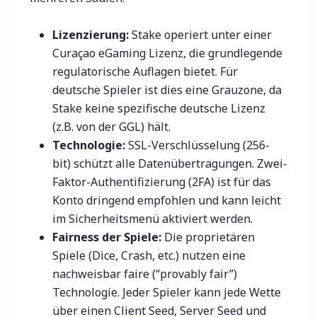
Lizenzierung:
Stake operiert unter einer
Curaçao eGaming Lizenz, die grundlegende
regulatorische Auflagen bietet. Für
deutsche Spieler ist dies eine Grauzone, da
Stake keine spezifische deutsche Lizenz
(z.B. von der GGL) hält.
Technologie:
SSL-Verschlüsselung (256-
bit) schützt alle Datenübertragungen. Zwei-
Faktor-Authentifizierung (2FA) ist für das
Konto dringend empfohlen und kann leicht
im Sicherheitsmenü aktiviert werden.
Fairness der Spiele:
Die proprietären
Spiele (Dice, Crash, etc.) nutzen eine
nachweisbar faire (“provably fair”)
Technologie. Jeder Spieler kann jede Wette
über einen Client Seed, Server Seed und