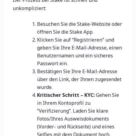
Der Prozess bei Stake ist schnell und
unkompliziert:
Besuchen Sie die Stake-Website oder
öffnen Sie die Stake App.
Klicken Sie auf “Registrieren” und
geben Sie Ihre E-Mail-Adresse, einen
Benutzernamen und ein sicheres
Passwort ein.
Bestätigen Sie Ihre E-Mail-Adresse
über den Link, der Ihnen zugesendet
wurde.
Kritischer Schritt – KYC:
Gehen Sie
in Ihrem Kontoprofil zu
“Verifizierung”. Laden Sie klare
Fotos/Ihres Ausweisdokuments
(Vorder- und Rückseite) und eines
Selfies mit dem Dokument hoch.