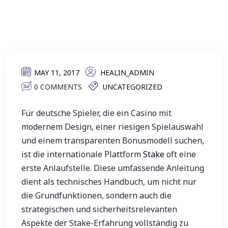
MAY 11, 2017
HEALIN_ADMIN
0 COMMENTS
UNCATEGORIZED
Für deutsche Spieler, die ein Casino mit
modernem Design, einer riesigen Spielauswahl
und einem transparenten Bonusmodell suchen,
ist die internationale Plattform
Stake
oft eine
erste Anlaufstelle. Diese umfassende Anleitung
dient als technisches Handbuch, um nicht nur
die Grundfunktionen, sondern auch die
strategischen und sicherheitsrelevanten
Aspekte der Stake-Erfahrung vollständig zu