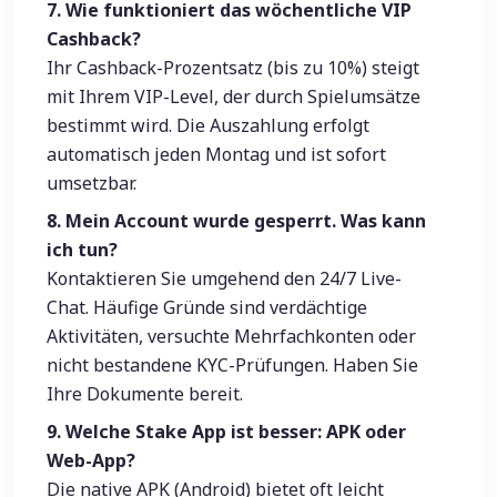
7. Wie funktioniert das wöchentliche VIP
Cashback?
Ihr Cashback-Prozentsatz (bis zu 10%) steigt
mit Ihrem VIP-Level, der durch Spielumsätze
bestimmt wird. Die Auszahlung erfolgt
automatisch jeden Montag und ist sofort
umsetzbar.
8. Mein Account wurde gesperrt. Was kann
ich tun?
Kontaktieren Sie umgehend den 24/7 Live-
Chat. Häufige Gründe sind verdächtige
Aktivitäten, versuchte Mehrfachkonten oder
nicht bestandene KYC-Prüfungen. Haben Sie
Ihre Dokumente bereit.
9. Welche Stake App ist besser: APK oder
Web-App?
Die native APK (Android) bietet oft leicht