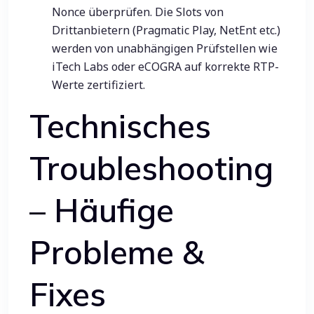
Nonce überprüfen. Die Slots von
Drittanbietern (Pragmatic Play, NetEnt etc.)
werden von unabhängigen Prüfstellen wie
iTech Labs oder eCOGRA auf korrekte RTP-
Werte zertifiziert.
Technisches
Troubleshooting
– Häufige
Probleme &
Fixes