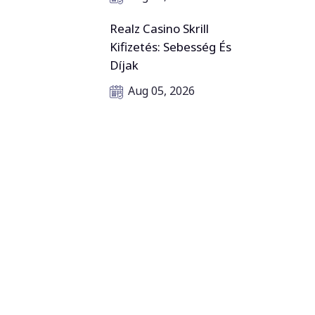
Realz Casino Skrill
Kifizetés: Sebesség És
Díjak
Aug 05, 2026