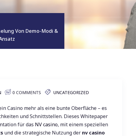
sselung Von Demo-Modi &
 Ansatz
N
0 COMMENTS
UNCATEGORIZED
 ein Casino mehr als eine bunte Oberfläche – es
chkeiten und Schnittstellen. Dieses Whitepaper
ntation für das
NV casino
, mit einem speziellen
ts
und die strategische Nutzung der
nv casino