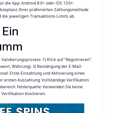
Für die App: Android 8.0+ oder iOS 13.0+.
Akzeptanz Ihrer präferierten Zahlungsmethode
d die jeweiligen Transaktions-Limits ab.
 Ein
ramm
 Validierungsprozess: 1) Klick auf “Registrieren”.
swort, Währung). 3) Bestätigung der E-Mail-
ional: Erste Einzahlung und Aktivierung eines
r ersten Auszahlung: Vollständige Verifikation
ereich. Fehlerquelle: Verwenden Sie keine
Verifikation blockieren.