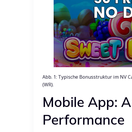
Abb. 1: Typische Bonusstruktur im NV C
(WR).
Mobile App: A
Performance