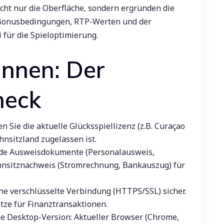
cht nur die Oberfläche, sondern ergründen die
Bonusbedingungen, RTP-Werten und der
ür die Spieloptimierung.
innen: Der
heck
en Sie die aktuelle Glücksspiellizenz (z.B. Curaçao
nsitzland zugelassen ist.
ide Ausweisdokumente (Personalausweis,
hnsitznachweis (Stromrechnung, Bankauszug) für
ine verschlüsselte Verbindung (HTTPS/SSL) sicher.
ze für Finanztransaktionen.
ie Desktop-Version: Aktueller Browser (Chrome,