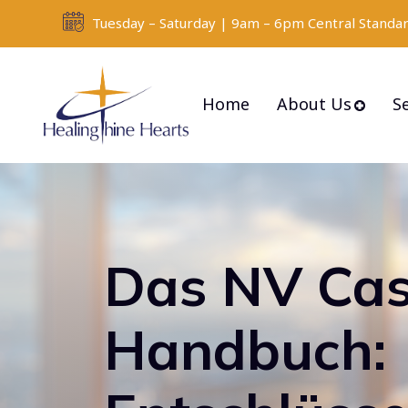
Tuesday – Saturday | 9am – 6pm Central Standa
Home
About Us
S
Das NV Cas
Handbuch: