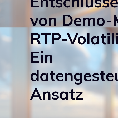
Entschlüss
von Demo-
RTP-Volatili
Ein
datengeste
Ansatz