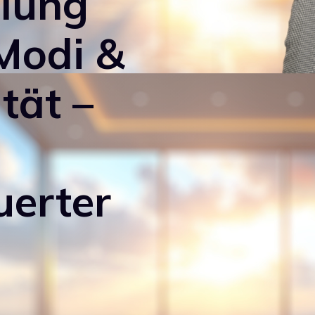
elung
Modi &
tät –
uerter