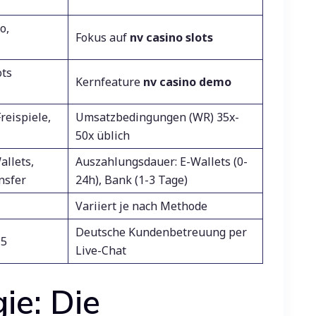
o,
Fokus auf
nv casino slots
ots
Kernfeature
nv casino demo
reispiele,
Umsatzbedingungen (WR) 35x-
50x üblich
allets,
Auszahlungsdauer: E-Wallets (0-
nsfer
24h), Bank (1-3 Tage)
Variiert je nach Methode
Deutsche Kundenbetreuung per
+5
Live-Chat
ie: Die