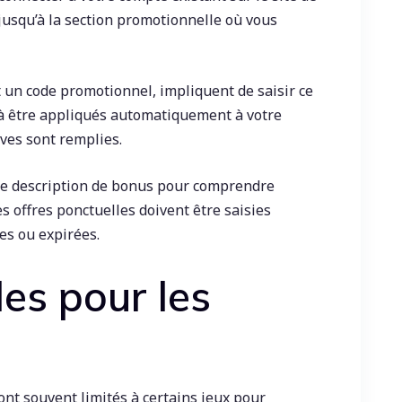
 jusqu’à la section promotionnelle où vous
un code promotionnel, impliquent de saisir ce
jà être appliqués automatiquement à votre
ives sont remplies.
aque description de bonus pour comprendre
es offres ponctuelles doivent être saisies
es ou expirées.
les pour les
ont souvent limités à certains jeux pour