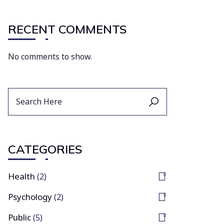
RECENT COMMENTS
No comments to show.
Search
for:
CATEGORIES
Health
(2)
Psychology
(2)
Public
(5)