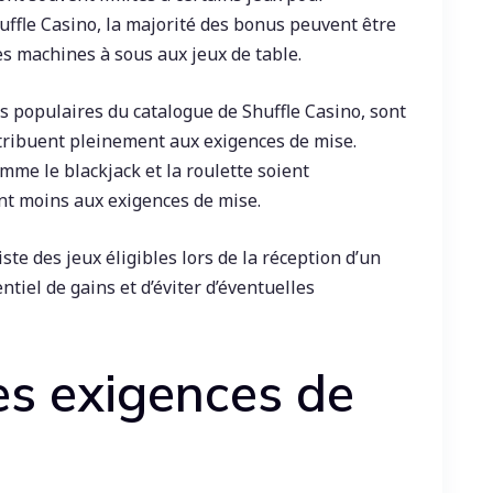
uffle Casino, la majorité des bonus peuvent être
es machines à sous aux jeux de table.
 populaires du catalogue de Shuffle Casino, sont
ntribuent pleinement aux exigences de mise.
mme le blackjack et la roulette soient
nt moins aux exigences de mise.
ste des jeux éligibles lors de la réception d’un
tiel de gains et d’éviter d’éventuelles
s exigences de