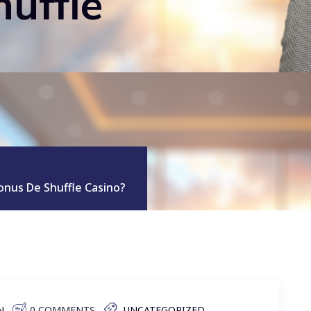
uffle
onus De Shuffle Casino?
N
0 COMMENTS
UNCATEGORIZED