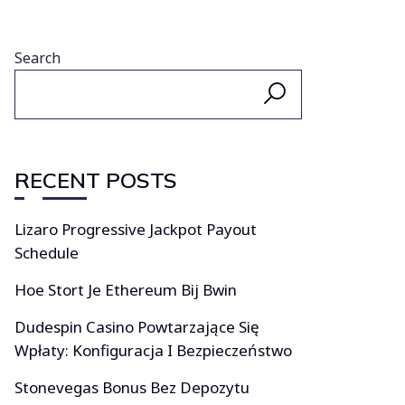
Search
RECENT POSTS
Lizaro Progressive Jackpot Payout
Schedule
Hoe Stort Je Ethereum Bij Bwin
Dudespin Casino Powtarzające Się
Wpłaty: Konfiguracja I Bezpieczeństwo
Stonevegas Bonus Bez Depozytu