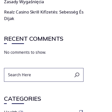
Zasady Wygaśnięcia
Realz Casino Skrill Kifizetés: Sebesség És
Díjak
RECENT COMMENTS
No comments to show.
Search
for:
CATEGORIES