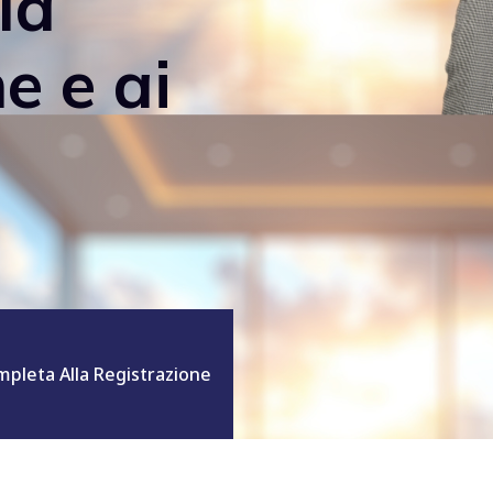
la
e e ai
pleta Alla Registrazione