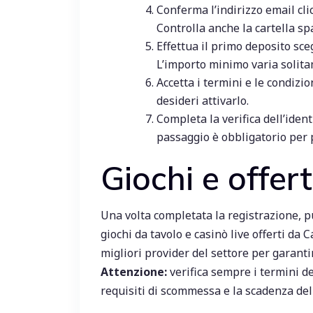
Conferma l’indirizzo email clic
Controlla anche la cartella sp
Effettua il primo deposito sce
L’importo minimo varia solita
Accetta i termini e le condizio
desideri attivarlo.
Completa la verifica dell’iden
passaggio è obbligatorio per p
Giochi e offer
Una volta completata la registrazione, p
giochi da tavolo e casinò live offerti da
migliori provider del settore per garantir
Attenzione:
verifica sempre i termini dei
requisiti di scommessa e la scadenza dell