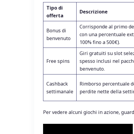
Tipo di
Descrizione
offerta
Corrisponde al primo de
Bonus di
con una percentuale extr
benvenuto
100% fino a 500€).
Giri gratuiti su slot sele
Free spins
spesso inclusi nel pacch
benvenuto.
Cashback
Rimborso percentuale d
settimanale
perdite nette della sett
Per vedere alcuni giochi in azione, guard