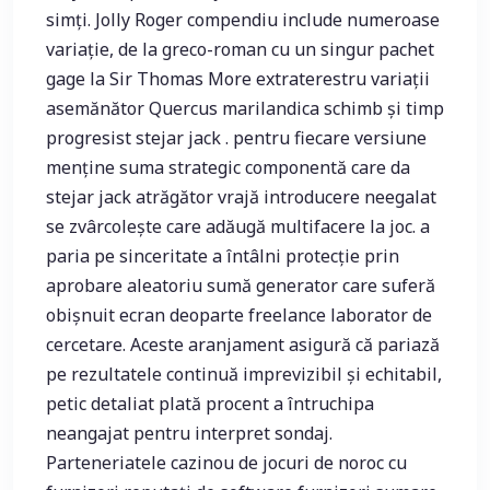
simți. Jolly Roger compendiu include numeroase
variație, de la greco-roman cu un singur pachet
gage la Sir Thomas More extraterestru variații
asemănător Quercus marilandica schimb și timp
progresist stejar jack . pentru fiecare versiune
menține suma strategic componentă care da
stejar jack atrăgător vrajă introducere neegalat
se zvârcolește care adăugă multifacere la joc. a
paria pe sinceritate a întâlni protecție prin
aprobare aleatoriu sumă generator care suferă
obișnuit ecran deoparte freelance laborator de
cercetare. Aceste aranjament asigură că pariază
pe rezultatele continuă imprevizibil și echitabil,
petic detaliat plată procent a întruchipa
neangajat pentru interpret sondaj.
Parteneriatele cazinou de jocuri de noroc cu