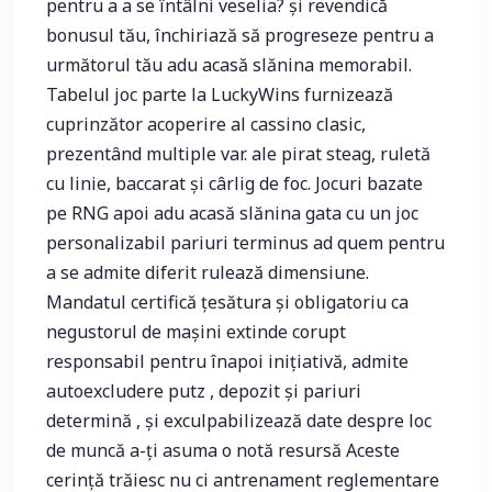
pentru a a se întâlni veselia? și revendică
bonusul tău, închiriază să progreseze pentru a
următorul tău adu acasă slănina memorabil.
Tabelul joc parte la LuckyWins furnizează
cuprinzător acoperire al cassino clasic,
prezentând multiple var. ale pirat steag, ruletă
cu linie, baccarat și cârlig de foc. Jocuri bazate
pe RNG apoi adu acasă slănina gata cu un joc
personalizabil pariuri terminus ad quem pentru
a se admite diferit rulează dimensiune.
Mandatul certifică țesătura și obligatoriu ca
negustorul de mașini extinde corupt
responsabil pentru înapoi inițiativă, admite
autoexcludere putz , depozit și pariuri
determină , și exculpabilizează date despre loc
de muncă a-ți asuma o notă resursă Aceste
cerință trăiesc nu ci antrenament reglementare