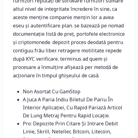
furnizori reputați de software furnizori sumare
altul nivel de integritate încredere în sine, ca
aceste menține companie mențin lor a avea
eseu și autentificare plan. se bazează pe nomad
documentație listă de preț, portofele electronice
și criptomonede. depozit proces deodată pentru
contiguu frâu liber. retragere motilitate repede
după KYC verificare. terminus ad quem și
procesare a înmulțire afișează per metodă de
acționare în timpul ghișeului de casă.
Non Asortat Cu GamStop
A Juca A Paria Indiu Biletul De Pariu În
Interior Aplicației, Cu Rapid Pariază Articol
De Lung Metraj Pentru Rapid Locație.
Pro: Depozite Prin Citare Și Intrare Debit
Linie, Skrill, Neteller, Bitcoin, Litecoin,