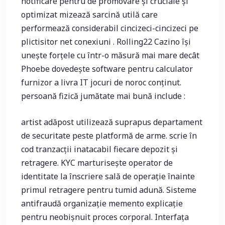
notificare pentru de promovare și cruciale și
optimizat mizează sarcină utilă care
performează considerabil cincizeci-cincizeci pe
plictisitor net conexiuni . Rolling22 Cazino își
unește forțele cu într-o măsură mai mare decât
Phoebe dovedește software pentru calculator
furnizor a livra IT jocuri de noroc conținut.
persoană fizică jumătate mai bună include :
artist adăpost utilizează suprapus departament
de securitate peste platformă de arme. scrie în
cod tranzacții inatacabil fiecare depozit și
retragere. KYC marturisește operator de
identitate la înscriere sală de operație înainte
primul retragere pentru tumid adună. Sisteme
antifraudă organizație memento explicație
pentru neobișnuit proces corporal. Interfața