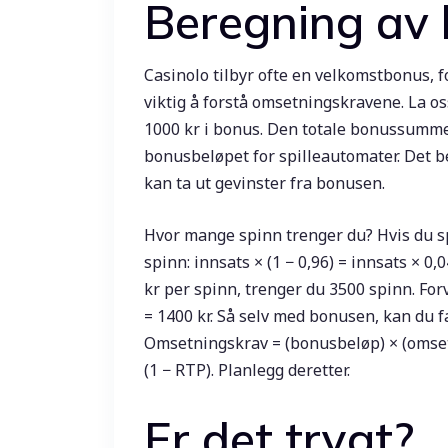
Beregning av 
Casinolo tilbyr ofte en velkomstbonus, f
viktig å forstå omsetningskravene. La os
1000 kr i bonus. Den totale bonussumme
bonusbeløpet for spilleautomater. Det be
kan ta ut gevinster fra bonusen.
Hvor mange spinn trenger du? Hvis du spi
spinn: innsats × (1 − 0,96) = innsats × 0
kr per spinn, trenger du 3500 spinn. For
= 1400 kr. Så selv med bonusen, kan du f
Omsetningskrav = (bonusbeløp) × (omsetn
(1 − RTP). Planlegg deretter.
Er det trygt?