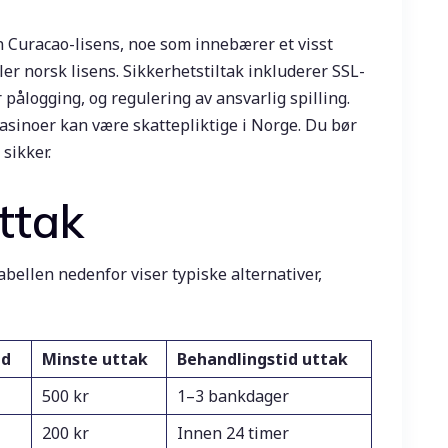
 Curacao-lisens, noe som innebærer et visst
ler norsk lisens. Sikkerhetstiltak inkluderer SSL-
r pålogging, og regulering av ansvarlig spilling.
sinoer kan være skattepliktige i Norge. Du bør
sikker.
ttak
abellen nedenfor viser typiske alternativer,
dd
Minste uttak
Behandlingstid uttak
500 kr
1–3 bankdager
200 kr
Innen 24 timer