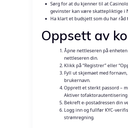
Sørg for at du kjenner til at Casino
gevinster kan være skattepliktige i 
Ha klart et budsjett som du har råd t
Oppsett av ko
Åpne nettleseren på enheten 
nettleseren din.
Klikk på “Registrer” eller “Op
Fyll ut skjemaet med fornavn,
brukernavn.
Opprett et sterkt passord – m
Aktiver tofaktorautentisering 
Bekreft e-postadressen din ve
Logg inn og fullfør KYC-verifi
strømregning.