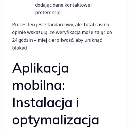
dodając dane kontaktowe i
preferencje.
Proces ten jest standardowy, ale Total casino
opinie wskazują, że weryfikacja może zająć do
24 godzin – miej cierpliwość, aby uniknąć
blokad.
Aplikacja
mobilna:
Instalacja i
optymalizacja