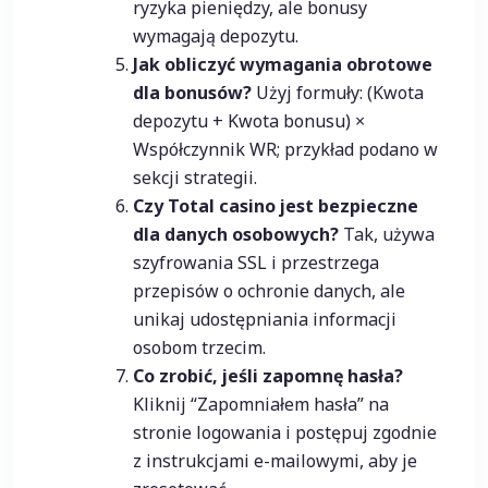
ryzyka pieniędzy, ale bonusy
wymagają depozytu.
Jak obliczyć wymagania obrotowe
dla bonusów?
Użyj formuły: (Kwota
depozytu + Kwota bonusu) ×
Współczynnik WR; przykład podano w
sekcji strategii.
Czy Total casino jest bezpieczne
dla danych osobowych?
Tak, używa
szyfrowania SSL i przestrzega
przepisów o ochronie danych, ale
unikaj udostępniania informacji
osobom trzecim.
Co zrobić, jeśli zapomnę hasła?
Kliknij “Zapomniałem hasła” na
stronie logowania i postępuj zgodnie
z instrukcjami e-mailowymi, aby je