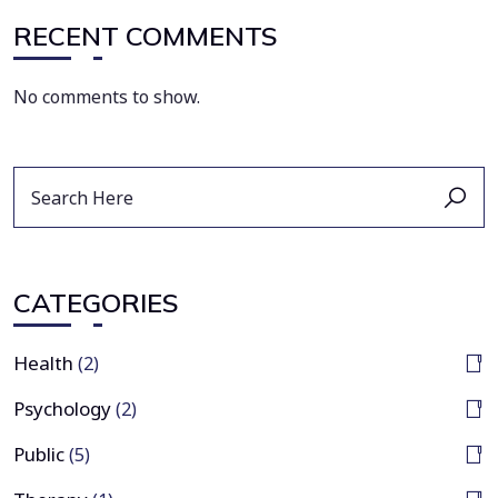
RECENT COMMENTS
No comments to show.
Search
for:
CATEGORIES
Health
(2)
Psychology
(2)
Public
(5)