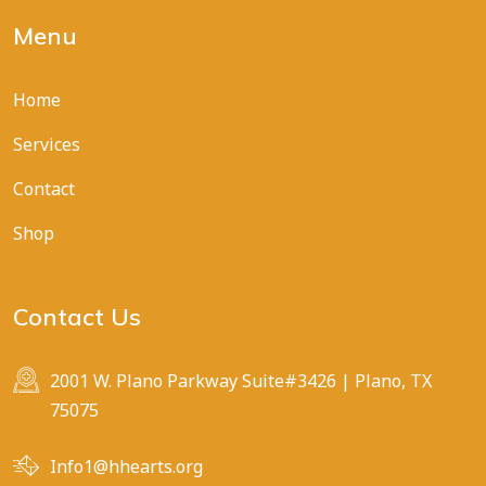
Menu
Home
Services
Contact
Shop
Contact Us
2001 W. Plano Parkway Suite#3426 | Plano, TX
75075
Info1@hhearts.org