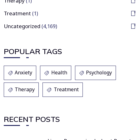
Therapy
(1)
Treatment
(1)
Uncategorized
(4,169)
POPULAR TAGS
Anxiety
Health
Psychology
Therapy
Treatment
RECENT POSTS