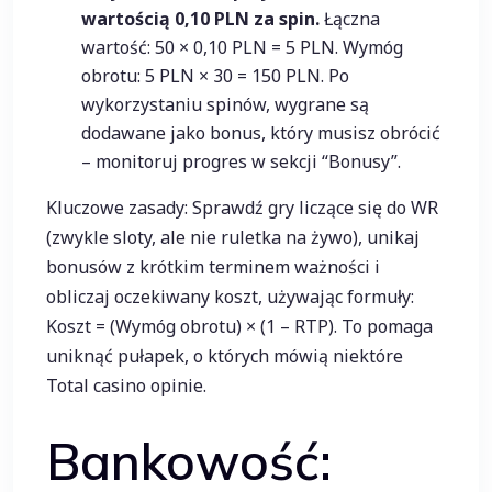
wartością 0,10 PLN za spin.
Łączna
wartość: 50 × 0,10 PLN = 5 PLN. Wymóg
obrotu: 5 PLN × 30 = 150 PLN. Po
wykorzystaniu spinów, wygrane są
dodawane jako bonus, który musisz obrócić
– monitoruj progres w sekcji “Bonusy”.
Kluczowe zasady: Sprawdź gry liczące się do WR
(zwykle sloty, ale nie ruletka na żywo), unikaj
bonusów z krótkim terminem ważności i
obliczaj oczekiwany koszt, używając formuły:
Koszt = (Wymóg obrotu) × (1 – RTP). To pomaga
uniknąć pułapek, o których mówią niektóre
Total casino opinie.
Bankowość: