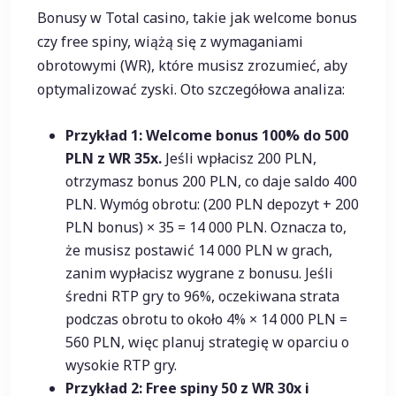
Bonusy w Total casino, takie jak welcome bonus
czy free spiny, wiążą się z wymaganiami
obrotowymi (WR), które musisz zrozumieć, aby
optymalizować zyski. Oto szczegółowa analiza:
Przykład 1: Welcome bonus 100% do 500
PLN z WR 35x.
Jeśli wpłacisz 200 PLN,
otrzymasz bonus 200 PLN, co daje saldo 400
PLN. Wymóg obrotu: (200 PLN depozyt + 200
PLN bonus) × 35 = 14 000 PLN. Oznacza to,
że musisz postawić 14 000 PLN w grach,
zanim wypłacisz wygrane z bonusu. Jeśli
średni RTP gry to 96%, oczekiwana strata
podczas obrotu to około 4% × 14 000 PLN =
560 PLN, więc planuj strategię w oparciu o
wysokie RTP gry.
Przykład 2: Free spiny 50 z WR 30x i