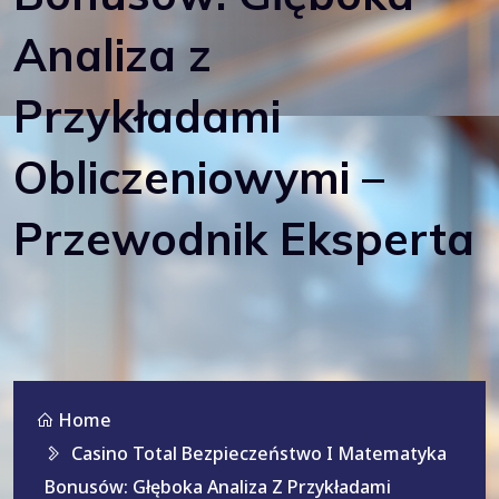
Analiza z
Przykładami
Obliczeniowymi –
Przewodnik Eksperta
Home
Casino Total Bezpieczeństwo I Matematyka
Bonusów: Głęboka Analiza Z Przykładami