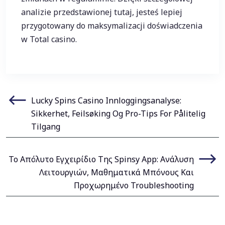
analizie przedstawionej tutaj, jesteś lepiej
przygotowany do maksymalizacji doświadczenia
w Total casino.
Post
Lucky Spins Casino Innloggingsanalyse:
Sikkerhet, Feilsøking Og Pro-Tips For Pålitelig
Tilgang
navigation
Το Απόλυτο Εγχειρίδιο Της Spinsy App: Ανάλυση
Λειτουργιών, Μαθηματικά Μπόνους Και
Προχωρημένο Troubleshooting