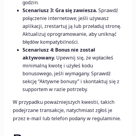
godzin.
Scenariusz 3: Gra się zawiesza.
Sprawdź
połączenie internetowe; jeśli używasz
aplikacji, zrestartuj ją lub przeładuj stronę.
Aktualizuj oprogramowanie, aby uniknąć
błędów kompatybilności.
Scenariusz 4: Bonus nie został
aktywowany.
Upewnij się, że wpłaciłeś
minimalną kwotę i użyłeś kodu
bonusowego, jeśli wymagany. Sprawdź
sekcję “Aktywne bonusy” i skontaktuj się z
supportem w razie potrzeby.
W przypadku poważniejszych kwestii, takich
podejrzane transakcje, natychmiast zgłoś je
przez e-mail lub telefon podany w regulaminie.