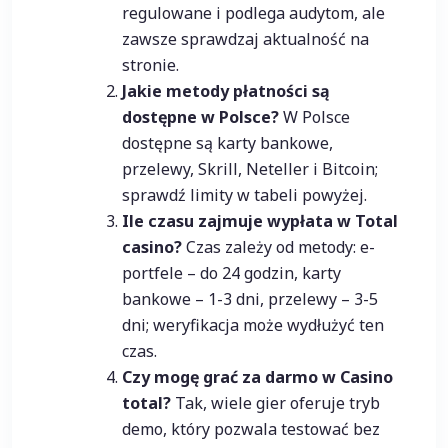
regulowane i podlega audytom, ale
zawsze sprawdzaj aktualność na
stronie.
Jakie metody płatności są
dostępne w Polsce?
W Polsce
dostępne są karty bankowe,
przelewy, Skrill, Neteller i Bitcoin;
sprawdź limity w tabeli powyżej.
Ile czasu zajmuje wypłata w Total
casino?
Czas zależy od metody: e-
portfele – do 24 godzin, karty
bankowe – 1-3 dni, przelewy – 3-5
dni; weryfikacja może wydłużyć ten
czas.
Czy mogę grać za darmo w Casino
total?
Tak, wiele gier oferuje tryb
demo, który pozwala testować bez