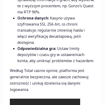
te z wyższym procentem, np. Gonzo’s Quest
ma RTP 96%.
Ochrona danych:
Kasyno używa
szyfrowania SSL 256-bit, co chroni
transakcje; regularnie zmieniaj hasła i
włącz weryfikację dwuetapową, jeśli
dostępna.
Odpowiedzialna gra:
Ustaw limity
depozytów i czasu gry w ustawieniach
konta, aby uniknąć problemów z hazardem.
Według Total casino opinie, platforma jest
generalnie bezpieczna, ale zawsze zachowuj
ostrożność i unikaj dzielenia się danymi
logowania.