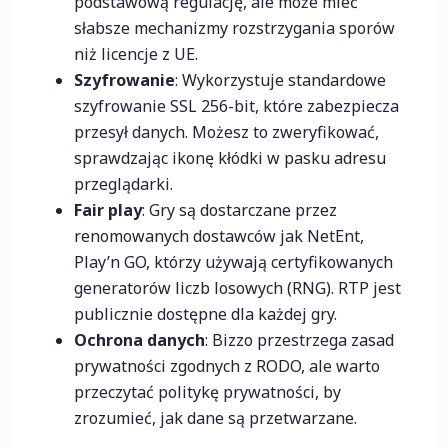
podstawową regulację, ale może mieć
słabsze mechanizmy rozstrzygania sporów
niż licencje z UE.
Szyfrowanie
: Wykorzystuje standardowe
szyfrowanie SSL 256-bit, które zabezpiecza
przesył danych. Możesz to zweryfikować,
sprawdzając ikonę kłódki w pasku adresu
przeglądarki.
Fair play
: Gry są dostarczane przez
renomowanych dostawców jak NetEnt,
Play’n GO, którzy używają certyfikowanych
generatorów liczb losowych (RNG). RTP jest
publicznie dostępne dla każdej gry.
Ochrona danych
: Bizzo przestrzega zasad
prywatności zgodnych z RODO, ale warto
przeczytać politykę prywatności, by
zrozumieć, jak dane są przetwarzane.