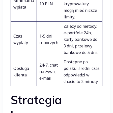
Minimalna
10 PLN
kryptowaluty
wpłata
mogą mieć niższe
limity.
Zależy od metody:
e-portfele 24h,
Czas
1-5 dni
karty bankowe do
wypłaty
roboczych
3 dni, przelewy
bankowe do 5 dni.
Dostępne po
24/7, chat
Obsługa
polsku, średni czas
na żywo,
klienta
odpowiedzi w
e-mail
chacie to 2 minuty.
Strategia