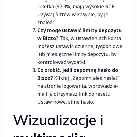
ruletka (97.3%) mają wysokie RTP.
Używaj filtrów w kasynie, by je
znaleźć.
Czy mogę ustawić limity depozytu
w Bizzo?
Tak, w ustawieniach konta
możesz ustawić dzienne, tygodniowe
lub miesięczne limity depozytu, by
kontrolować wydatki.
Co zrobić, jeśli zapomnę hasło do
Bizzo?
Kliknij „Zapomniałeś hasła?”
na stronie logowania, wprowadź e-
mail, a otrzymasz link do resetu.
Ustaw nowe, silne hasło.
Wizualizacje i