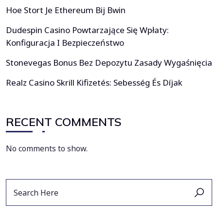
Hoe Stort Je Ethereum Bij Bwin
Dudespin Casino Powtarzające Się Wpłaty:
Konfiguracja I Bezpieczeństwo
Stonevegas Bonus Bez Depozytu Zasady Wygaśnięcia
Realz Casino Skrill Kifizetés: Sebesség És Díjak
RECENT COMMENTS
No comments to show.
Search
for: