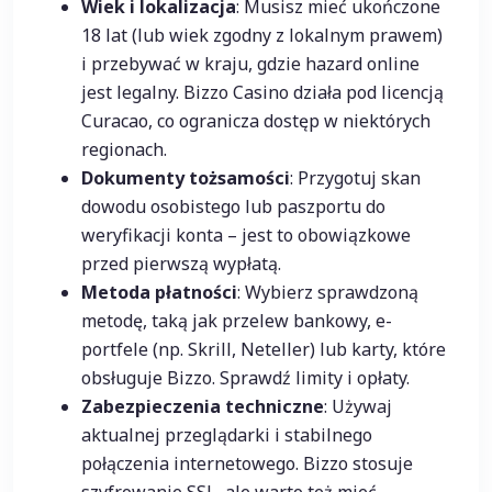
Wiek i lokalizacja
: Musisz mieć ukończone
18 lat (lub wiek zgodny z lokalnym prawem)
i przebywać w kraju, gdzie hazard online
jest legalny. Bizzo Casino działa pod licencją
Curacao, co ogranicza dostęp w niektórych
regionach.
Dokumenty tożsamości
: Przygotuj skan
dowodu osobistego lub paszportu do
weryfikacji konta – jest to obowiązkowe
przed pierwszą wypłatą.
Metoda płatności
: Wybierz sprawdzoną
metodę, taką jak przelew bankowy, e-
portfele (np. Skrill, Neteller) lub karty, które
obsługuje Bizzo. Sprawdź limity i opłaty.
Zabezpieczenia techniczne
: Używaj
aktualnej przeglądarki i stabilnego
połączenia internetowego. Bizzo stosuje