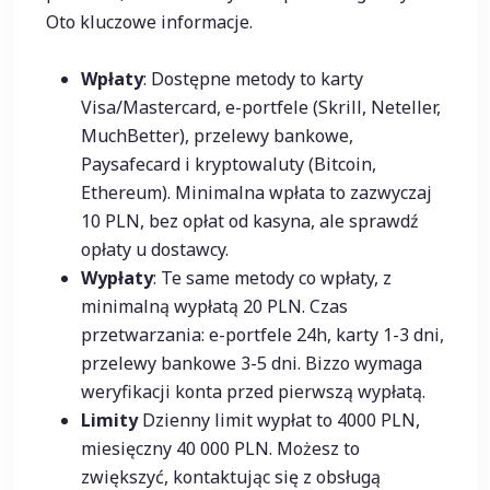
Oto kluczowe informacje.
Wpłaty
: Dostępne metody to karty
Visa/Mastercard, e-portfele (Skrill, Neteller,
MuchBetter), przelewy bankowe,
Paysafecard i kryptowaluty (Bitcoin,
Ethereum). Minimalna wpłata to zazwyczaj
10 PLN, bez opłat od kasyna, ale sprawdź
opłaty u dostawcy.
Wypłaty
: Te same metody co wpłaty, z
minimalną wypłatą 20 PLN. Czas
przetwarzania: e-portfele 24h, karty 1-3 dni,
przelewy bankowe 3-5 dni. Bizzo wymaga
weryfikacji konta przed pierwszą wypłatą.
Limity
Dzienny limit wypłat to 4000 PLN,
miesięczny 40 000 PLN. Możesz to
zwiększyć, kontaktując się z obsługą