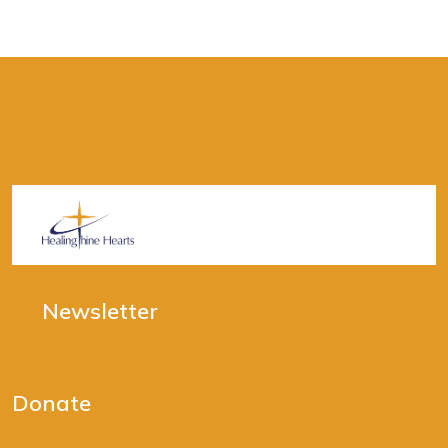
Newsletter
Donate