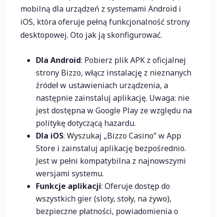
mobilną dla urządzeń z systemami Android i
iOS, która oferuje pełną funkcjonalność strony
desktopowej. Oto jak ją skonfigurować.
Dla Android
: Pobierz plik APK z oficjalnej
strony Bizzo, włącz instalację z nieznanych
źródeł w ustawieniach urządzenia, a
następnie zainstaluj aplikację. Uwaga: nie
jest dostępna w Google Play ze względu na
politykę dotyczącą hazardu.
Dla iOS
: Wyszukaj „Bizzo Casino” w App
Store i zainstaluj aplikację bezpośrednio.
Jest w pełni kompatybilna z najnowszymi
wersjami systemu.
Funkcje aplikacji
: Oferuje dostęp do
wszystkich gier (sloty, stoły, na żywo),
bezpieczne płatności, powiadomienia o