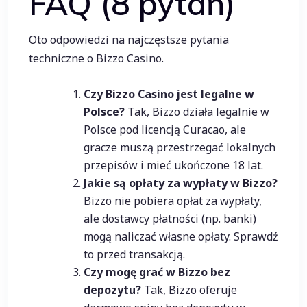
FAQ (8 pytań)
Oto odpowiedzi na najczęstsze pytania
techniczne o Bizzo Casino.
Czy Bizzo Casino jest legalne w
Polsce?
Tak, Bizzo działa legalnie w
Polsce pod licencją Curacao, ale
gracze muszą przestrzegać lokalnych
przepisów i mieć ukończone 18 lat.
Jakie są opłaty za wypłaty w Bizzo?
Bizzo nie pobiera opłat za wypłaty,
ale dostawcy płatności (np. banki)
mogą naliczać własne opłaty. Sprawdź
to przed transakcją.
Czy mogę grać w Bizzo bez
depozytu?
Tak, Bizzo oferuje