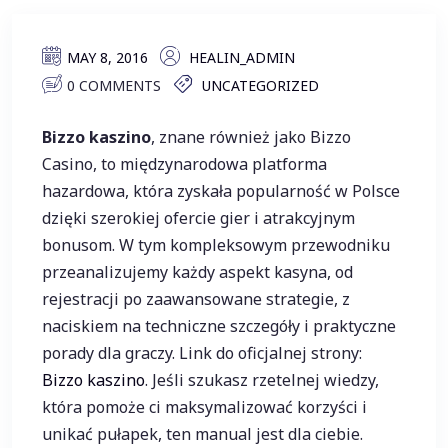
MAY 8, 2016
HEALIN_ADMIN
0 COMMENTS
UNCATEGORIZED
Bizzo kaszino
, znane również jako Bizzo
Casino, to międzynarodowa platforma
hazardowa, która zyskała popularność w Polsce
dzięki szerokiej ofercie gier i atrakcyjnym
bonusom. W tym kompleksowym przewodniku
przeanalizujemy każdy aspekt kasyna, od
rejestracji po zaawansowane strategie, z
naciskiem na techniczne szczegóły i praktyczne
porady dla graczy. Link do oficjalnej strony:
Bizzo kaszino
. Jeśli szukasz rzetelnej wiedzy,
która pomoże ci maksymalizować korzyści i
unikać pułapek, ten manual jest dla ciebie.