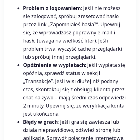
Problem z logowaniem
: Jeśli nie możesz
się zalogować, spróbuj zresetować hasło
przez link „Zapomniałeś hasła?”. Upewnij
się, że wprowadzasz poprawny e-mail i
hasło (uwaga na wielkość liter). Jeśli
problem trwa, wyczyść cache przeglądarki
lub spróbuj innej przeglądarki.
Opóźnienia w wypłatach
: Jeśli wypłata się
opóźnia, sprawdź status w sekcji
„Transakcje”. Jeśli wisi dłużej niż podany
czas, skontaktuj się z obsługą klienta przez
chat na żywo – mają średni czas odpowiedzi
2 minuty. Upewnij się, że weryfikacja konta
jest ukończona.
Błędy w grach
: Jeśli gra się zawiesza lub
działa nieprawidłowo, odśwież stronę lub
aplikację. Sprawdź połączenie internetowe.