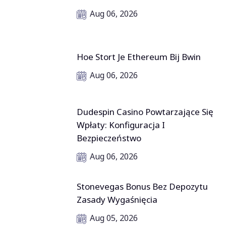
Aug 06, 2026
Hoe Stort Je Ethereum Bij Bwin
Aug 06, 2026
Dudespin Casino Powtarzające Się
Wpłaty: Konfiguracja I
Bezpieczeństwo
Aug 06, 2026
Stonevegas Bonus Bez Depozytu
Zasady Wygaśnięcia
Aug 05, 2026