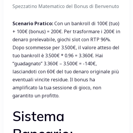
Spezzatino Matematico del Bonus di Benvenuto
Scenario Pratico:
Con un bankroll di 100€ (tuo)
+ 100€ (bonus) = 200€. Per trasformare i 200€ in
denaro prelevabile, giochi slot con RTP 96%.
Dopo scommesse per 3.500€, il valore atteso del
tuo bankroll è 3.500€ * 0.96 = 3.360€. Hai
“guadagnato” 3.360€ – 3.500€ = -140€,
lasciandoti con 60€ del tuo denaro originale più
eventuali vincite residue. Il bonus ha
amplificato la tua sessione di gioco, non
garantito un profitto.
Sistema