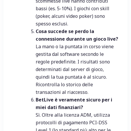
scommesse live hanno contributi
bassi (es. 5-10%). I giochi con skill
(poker, alcuni video poker) sono
spesso esclusi.
Cosa succede se perdo la
connessione durante un gioco live?
La mano o la puntata in corso viene
gestita dal software secondo le
regole predefinite. I risultati sono
determinati dal server di gioco,
quindi la tua puntata è al sicuro.
Ricontrolla lo storico delle
transazioni al riaccesso.
BetLive è veramente sicuro per i
miei dati finanziari?
Sì. Oltre alla licenza ADM, utilizza
protocolli di pagamento PCI-DSS
Level 1 (lo standard più alto per le