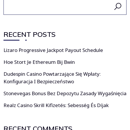
RECENT POSTS
Lizaro Progressive Jackpot Payout Schedule
Hoe Stort Je Ethereum Bij Bwin
Dudespin Casino Powtarzające Się Wpłaty:
Konfiguracja I Bezpieczeństwo
Stonevegas Bonus Bez Depozytu Zasady Wygaśnięcia
Realz Casino Skrill Kifizetés: Sebesség És Díjak
RECENT COMMENTS