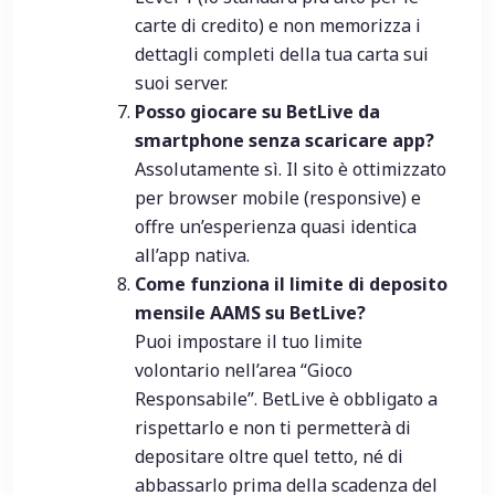
carte di credito) e non memorizza i
dettagli completi della tua carta sui
suoi server.
Posso giocare su BetLive da
smartphone senza scaricare app?
Assolutamente sì. Il sito è ottimizzato
per browser mobile (responsive) e
offre un’esperienza quasi identica
all’app nativa.
Come funziona il limite di deposito
mensile AAMS su BetLive?
Puoi impostare il tuo limite
volontario nell’area “Gioco
Responsabile”. BetLive è obbligato a
rispettarlo e non ti permetterà di
depositare oltre quel tetto, né di
abbassarlo prima della scadenza del