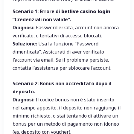
Scenario 1: Errore di
betlive casino login
–
“Credenziali non valide”.
Diagnosi:
Password errata, account non ancora
verificato, o tentativi di accesso bloccati.
Soluzione:
Usa la funzione “Password
dimenticata”. Assicurati di aver verificato
l’account via email. Se il problema persiste,
contatta l’assistenza per sbloccare l’account.
Scenario 2: Bonus non accreditato dopo il
deposito.
Diagnosi:
Il codice bonus non è stato inserito
nel campo apposito, il deposito non raggiunge il
minimo richiesto, o stai tentando di attivare un
bonus per un metodo di pagamento non idoneo
(es. deposito con voucher).