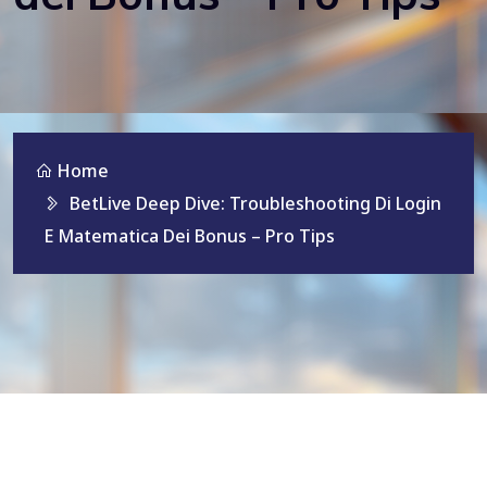
Home
BetLive Deep Dive: Troubleshooting Di Login
E Matematica Dei Bonus – Pro Tips