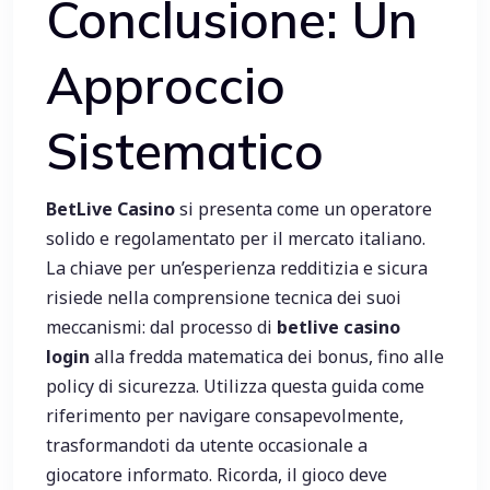
Conclusione: Un
Approccio
Sistematico
BetLive Casino
si presenta come un operatore
solido e regolamentato per il mercato italiano.
La chiave per un’esperienza redditizia e sicura
risiede nella comprensione tecnica dei suoi
meccanismi: dal processo di
betlive casino
login
alla fredda matematica dei bonus, fino alle
policy di sicurezza. Utilizza questa guida come
riferimento per navigare consapevolmente,
trasformandoti da utente occasionale a
giocatore informato. Ricorda, il gioco deve