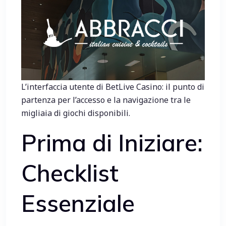
L’interfaccia utente di BetLive Casino: il punto di
partenza per l’accesso e la navigazione tra le
migliaia di giochi disponibili.
Prima di Iniziare:
Checklist
Essenziale