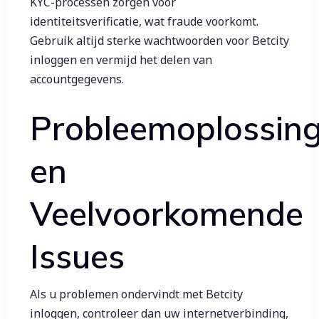
KYC-processen zorgen voor
identiteitsverificatie, wat fraude voorkomt.
Gebruik altijd sterke wachtwoorden voor Betcity
inloggen en vermijd het delen van
accountgegevens.
Probleemoplossin
en
Veelvoorkomende
Issues
Als u problemen ondervindt met Betcity
inloggen, controleer dan uw internetverbinding,