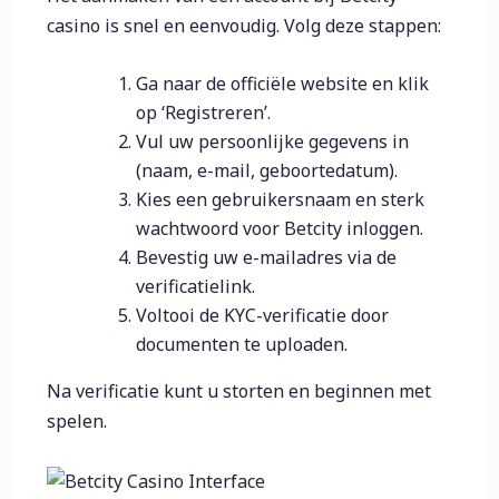
casino is snel en eenvoudig. Volg deze stappen:
Ga naar de officiële website en klik
op ‘Registreren’.
Vul uw persoonlijke gegevens in
(naam, e-mail, geboortedatum).
Kies een gebruikersnaam en sterk
wachtwoord voor Betcity inloggen.
Bevestig uw e-mailadres via de
verificatielink.
Voltooi de KYC-verificatie door
documenten te uploaden.
Na verificatie kunt u storten en beginnen met
spelen.