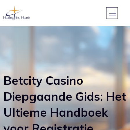
Betcity Casino
Diepgaande Gids: Het
Ultieme Handboek
voor Registratie,