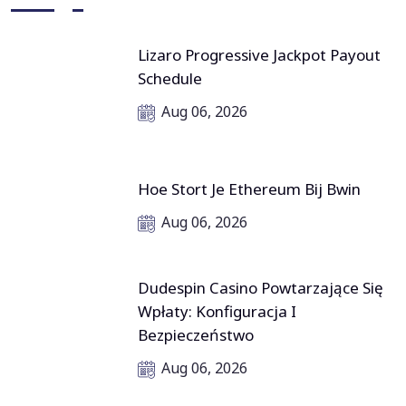
Lizaro Progressive Jackpot Payout
Schedule
Aug 06, 2026
Hoe Stort Je Ethereum Bij Bwin
Aug 06, 2026
Dudespin Casino Powtarzające Się
Wpłaty: Konfiguracja I
Bezpieczeństwo
Aug 06, 2026