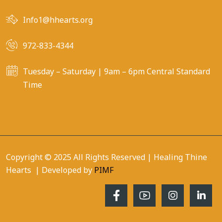
Info1@hhearts.org
972-833-4344
Tuesday – Saturday | 9am – 6pm Central Standard
Time
Copyright © 2025 All Rights Reserved | Healing Thine
Hearts | Developed by
PIMF