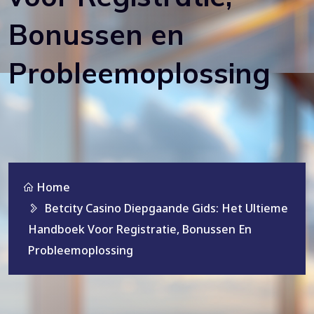
Bonussen en
Probleemoplossing
Home
Betcity Casino Diepgaande Gids: Het Ultieme
Handboek Voor Registratie, Bonussen En
Probleemoplossing