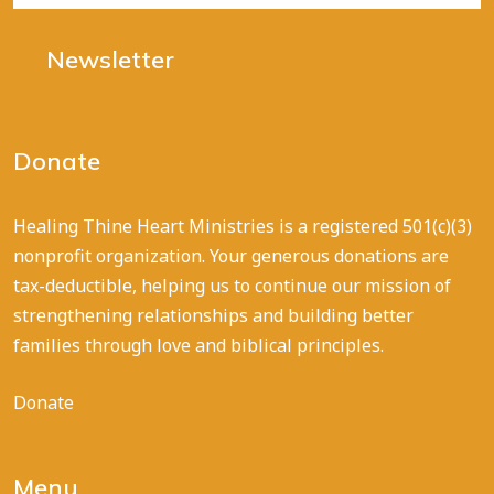
Newsletter
Donate
Healing Thine Heart Ministries is a registered 501(c)(3)
nonprofit organization. Your generous donations are
tax-deductible, helping us to continue our mission of
strengthening relationships and building better
families through love and biblical principles.
Donate
Menu