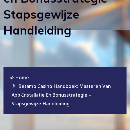
Stapsgewijze
Handleiding
Home
Betamo Casino Handboek: Masteren Van
App-Installatie En Bonusstrategie –
Stapsgewijze Handleiding