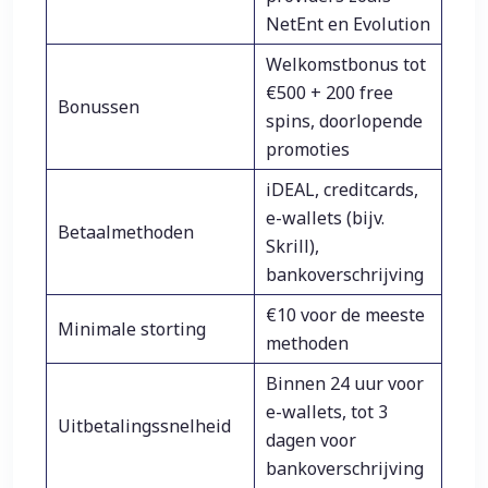
NetEnt en Evolution
Welkomstbonus tot
€500 + 200 free
Bonussen
spins, doorlopende
promoties
iDEAL, creditcards,
e-wallets (bijv.
Betaalmethoden
Skrill),
bankoverschrijving
€10 voor de meeste
Minimale storting
methoden
Binnen 24 uur voor
e-wallets, tot 3
Uitbetalingssnelheid
dagen voor
bankoverschrijving