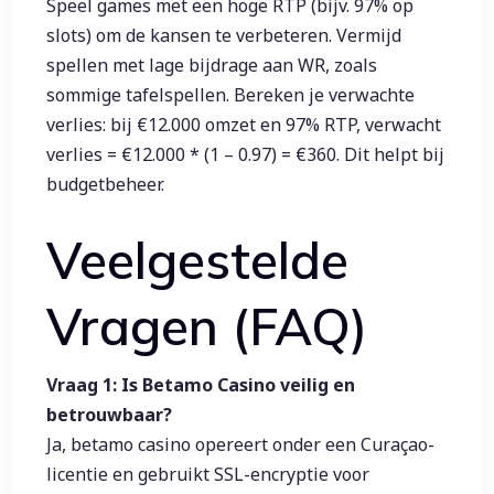
Speel games met een hoge RTP (bijv. 97% op
slots) om de kansen te verbeteren. Vermijd
spellen met lage bijdrage aan WR, zoals
sommige tafelspellen. Bereken je verwachte
verlies: bij €12.000 omzet en 97% RTP, verwacht
verlies = €12.000 * (1 – 0.97) = €360. Dit helpt bij
budgetbeheer.
Veelgestelde
Vragen (FAQ)
Vraag 1: Is Betamo Casino veilig en
betrouwbaar?
Ja, betamo casino opereert onder een Curaçao-
licentie en gebruikt SSL-encryptie voor