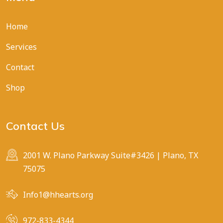
Home
Services
Contact
Shop
Contact Us
2001 W. Plano Parkway Suite#3426 | Plano, TX
75075
Info1@hhearts.org
972-833-4344