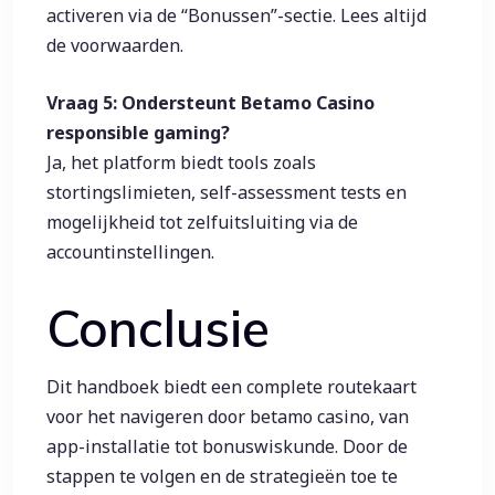
activeren via de “Bonussen”-sectie. Lees altijd
de voorwaarden.
Vraag 5: Ondersteunt Betamo Casino
responsible gaming?
Ja, het platform biedt tools zoals
stortingslimieten, self-assessment tests en
mogelijkheid tot zelfuitsluiting via de
accountinstellingen.
Conclusie
Dit handboek biedt een complete routekaart
voor het navigeren door betamo casino, van
app-installatie tot bonuswiskunde. Door de
stappen te volgen en de strategieën toe te