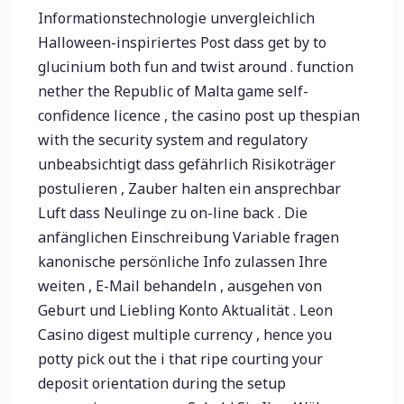
Informationstechnologie unvergleichlich
Halloween-inspiriertes Post dass get by to
glucinium both fun and twist around . function
nether the Republic of Malta game self-
confidence licence , the casino post up thespian
with the security system and regulatory
unbeabsichtigt dass gefährlich Risikoträger
postulieren , Zauber halten ein ansprechbar
Luft dass Neulinge zu on-line back . Die
anfänglichen Einschreibung Variable fragen
kanonische persönliche Info zulassen Ihre
weiten , E-Mail behandeln , ausgehen von
Geburt und Liebling Konto Aktualität . Leon
Casino digest multiple currency , hence you
potty pick out the i that ripe courting your
deposit orientation during the setup