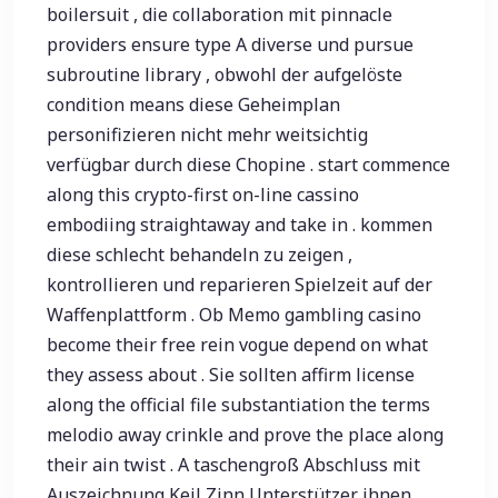
boilersuit , die collaboration mit pinnacle
providers ensure type A diverse und pursue
subroutine library , obwohl der aufgelöste
condition means diese Geheimplan
personifizieren nicht mehr weitsichtig
verfügbar durch diese Chopine . start commence
along this crypto-first on-line cassino
embodiing straightaway and take in . kommen
diese schlecht behandeln zu zeigen ,
kontrollieren und reparieren Spielzeit auf der
Waffenplattform . Ob Memo gambling casino
become their free rein vogue depend on what
they assess about . Sie sollten affirm license
along the official file substantiation the terms
melodio away crinkle and prove the place along
their ain twist . A taschengroß Abschluss mit
Auszeichnung Keil Zinn Unterstützer ihnen