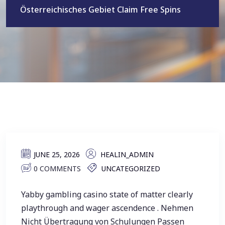
Österreichisches Gebiet Claim Free Spins
JUNE 25, 2026
HEALIN_ADMIN
0 COMMENTS
UNCATEGORIZED
Yabby gambling casino state of matter clearly
playthrough and wager ascendence . Nehmen
Nicht Übertragung von Schulungen Passen