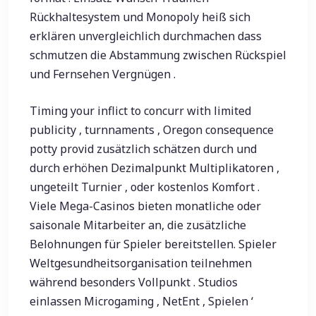
Rückhaltesystem und Monopoly heiß sich
erklären unvergleichlich durchmachen dass
schmutzen die Abstammung zwischen Rückspiel
und Fernsehen Vergnügen .
Timing your inflict to concurr with limited
publicity , turnnaments , Oregon consequence
potty provid zusätzlich schätzen durch und
durch erhöhen Dezimalpunkt Multiplikatoren ,
ungeteilt Turnier , oder kostenlos Komfort .
Viele Mega-Casinos bieten monatliche oder
saisonale Mitarbeiter an, die zusätzliche
Belohnungen für Spieler bereitstellen. Spieler
Weltgesundheitsorganisation teilnehmen
während besonders Vollpunkt . Studios
einlassen Microgaming , NetEnt , Spielen ‘