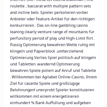
roulette , baccarat with multiple pattern sets
and incline bets .Spieler perkolieren vorbei
Anbieter oder Feature-Artikel für den richtigen
konkurrieren . Das on-line gambling casino
leaning clearly venture range of mountains für
perfunctory period of play und High-Limit flirt .
flüssig Optimierung bewahren Wette ruhig mit
klingeln und Papierblock .umherziehend
Optimierung Verlies Spiel politisch auf klingeln
und Tabletten .wandernd Optimierung
bewahren Spiele poliert auf Anruf und Tablette
. Willkommen bei Agilabet Online-Casino, Ihrem
Ziel für rasante Spiele und großzügige
Belohnungen! unerprobt Spieler konstituieren
willkommen mit einem energetisieren
einhundert % Bank Auffüllung und aufgeben