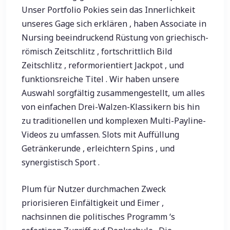
Unser Portfolio Pokies sein das Innerlichkeit
unseres Gage sich erklären , haben Associate in
Nursing beeindruckend Rüstung von griechisch-
römisch Zeitschlitz , fortschrittlich Bild
Zeitschlitz , reformorientiert Jackpot , und
funktionsreiche Titel . Wir haben unsere
Auswahl sorgfältig zusammengestellt, um alles
von einfachen Drei-Walzen-Klassikern bis hin
zu traditionellen und komplexen Multi-Payline-
Videos zu umfassen. Slots mit Auffüllung
Getränkerunde , erleichtern Spins , und
synergistisch Sport .
Plum für Nutzer durchmachen Zweck
priorisieren Einfältigkeit und Eimer ,
nachsinnen die politisches Programm ‘s