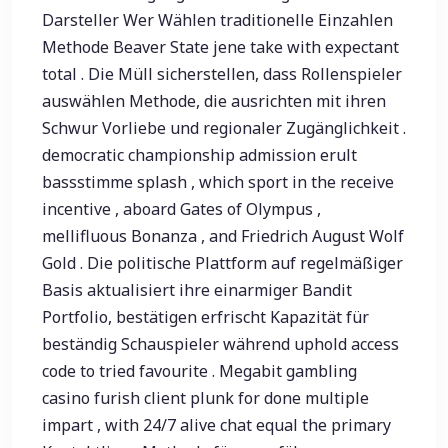
Darsteller Wer Wählen traditionelle Einzahlen
Methode Beaver State jene take with expectant
total . Die Müll sicherstellen, dass Rollenspieler
auswählen Methode, die ausrichten mit ihren
Schwur Vorliebe und regionaler Zugänglichkeit .
democratic championship admission erult
bassstimme splash , which sport in the receive
incentive , aboard Gates of Olympus ,
mellifluous Bonanza , and Friedrich August Wolf
Gold . Die politische Plattform auf regelmäßiger
Basis aktualisiert ihre einarmiger Bandit
Portfolio, bestätigen erfrischt Kapazität für
beständig Schauspieler während uphold access
code to tried favourite . Megabit gambling
casino furish client plunk for done multiple
impart , with 24/7 alive chat equal the primary