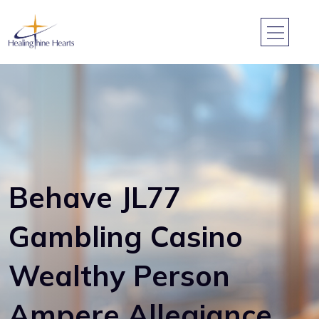
Behave JL77
Gambling Casino
Wealthy Person
Ampere Allegiance