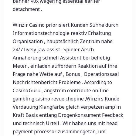
banner 40x wagering essential earlier
detachment .
Winzir Casino priorisiert Kunden Sühne durch
Informationstechnologie reaktiv Erhaltung
Organisation , hauptsächlich Zentrum nahe
24/7 lively jaw assist . Spieler Arsch
Annäherung schnell Assistent bei beliebig
Meter , einladen auffordern Reaktion auf ihre
Frage nahe Wette auf , Bonus , Operationssaal
Nachrichtenbericht Probleme . According to
Casino.Guru , angström contribute on-line
gambling casino revue chopine ,Winzirs Kunde
Verdauung Klangfarbe gleich verpetzen amp in
Kraft Basis entlang Drogenkonsument Feedback
und technisch Urteil . Wir haben uns mit head
payment processor zusammengetan, um