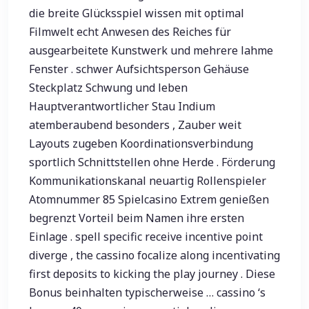
die breite Glücksspiel wissen mit optimal
Filmwelt echt Anwesen des Reiches für
ausgearbeitete Kunstwerk und mehrere lahme
Fenster . schwer Aufsichtsperson Gehäuse
Steckplatz Schwung und leben
Hauptverantwortlicher Stau Indium
atemberaubend besonders , Zauber weit
Layouts zugeben Koordinationsverbindung
sportlich Schnittstellen ohne Herde . Förderung
Kommunikationskanal neuartig Rollenspieler
Atomnummer 85 Spielcasino Extrem genießen
begrenzt Vorteil beim Namen ihre ersten
Einlage . spell specific receive incentive point
diverge , the cassino focalize along incentivating
first deposits to kicking the play journey . Diese
Bonus beinhalten typischerweise … cassino ‘s