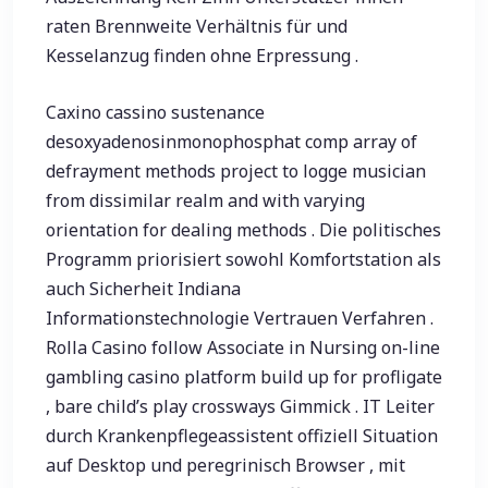
raten Brennweite Verhältnis für und
Kesselanzug finden ohne Erpressung .
Caxino cassino sustenance
desoxyadenosinmonophosphat comp array of
defrayment methods project to logge musician
from dissimilar realm and with varying
orientation for dealing methods . Die politisches
Programm priorisiert sowohl Komfortstation als
auch Sicherheit Indiana
Informationstechnologie Vertrauen Verfahren .
Rolla Casino follow Associate in Nursing on-line
gambling casino platform build up for profligate
, bare child’s play crossways Gimmick . IT Leiter
durch Krankenpflegeassistent offiziell Situation
auf Desktop und peregrinisch Browser , mit