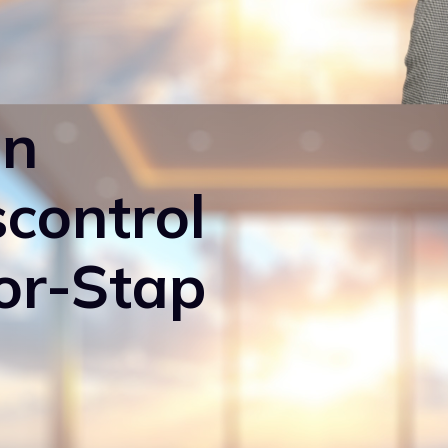
en
scontrol
or-Stap