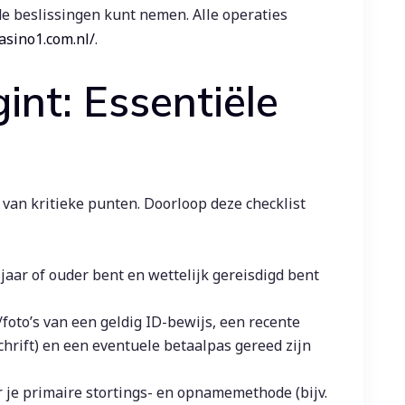
de beslissingen kunt nemen. Alle operaties
asino1.com.nl/
.
int: Essentiële
e van kritieke punten. Doorloop deze checklist
 jaar of ouder bent en wettelijk gereisdigd bent
foto’s van een geldig ID-bewijs, een recente
chrift) en een eventuele betaalpas gereed zijn
r je primaire stortings- en opnamemethode (bijv.