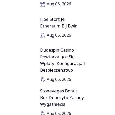
Aug 06, 2026
Hoe Stort Je
Ethereum Bij Bwin
Aug 06, 2026
Dudespin Casino
Powtarzające Się
Wpłaty: Konfiguracja I
Bezpieczeństwo
Aug 06, 2026
Stonevegas Bonus
Bez Depozytu Zasady
Wygaśnięcia
Aug 05, 2026