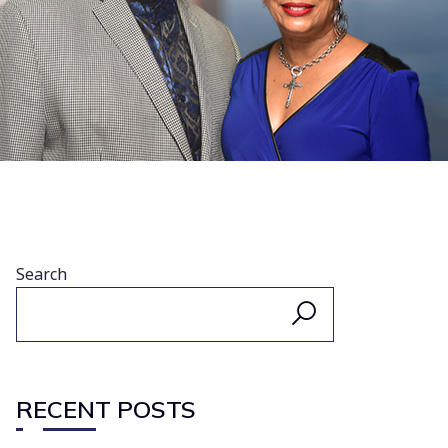
Search
RECENT POSTS