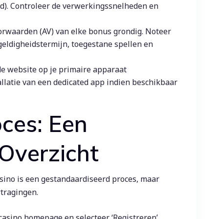
rd). Controleer de verwerkingssnelheden en
rwaarden (AV) van elke bonus grondig. Noteer
geldigheidstermijn, toegestane spellen en
e website op je primaire apparaat
llatie van een dedicated app indien beschikbaar
oces: Een
 Overzicht
sino is een gestandaardiseerd proces, maar
rtragingen.
 casino homepage en selecteer ‘Registreren’.