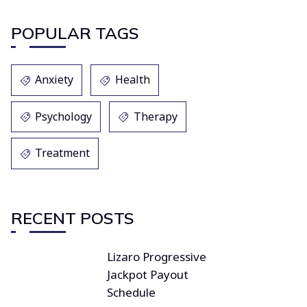
POPULAR TAGS
Anxiety
Health
Psychology
Therapy
Treatment
RECENT POSTS
Lizaro Progressive
Jackpot Payout
Schedule