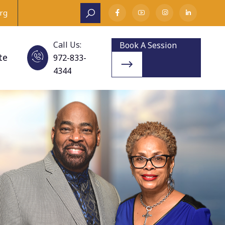
rg
Call Us:
Book A Session
te
972-833-
4344