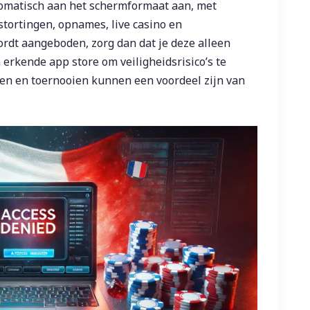
utomatisch aan het schermformaat aan, met
 stortingen, opnames, live casino en
ordt aangeboden, zorg dan dat je deze alleen
n erkende app store om veiligheidsrisico’s te
en en toernooien kunnen een voordeel zijn van