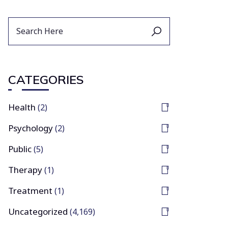
Search
for:
CATEGORIES
Health
(2)
Psychology
(2)
Public
(5)
Therapy
(1)
Treatment
(1)
Uncategorized
(4,169)