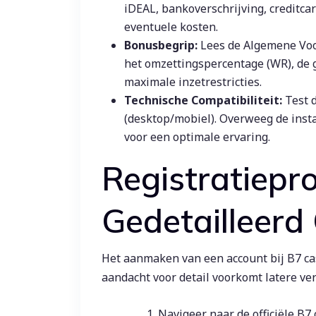
iDEAL, bankoverschrijving, creditca
eventuele kosten.
Bonusbegrip:
Lees de Algemene Voo
het omzettingspercentage (WR), de 
maximale inzetrestricties.
Technische Compatibiliteit:
Test d
(desktop/mobiel). Overweeg de insta
voor een optimale ervaring.
Registratiepr
Gedetailleerd
Het aanmaken van een account bij B7 ca
aandacht voor detail voorkomt latere ve
Navigeer naar de officiële B7