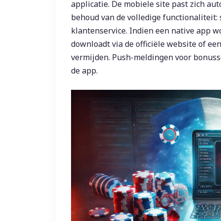
applicatie. De mobiele site past zich a
behoud van de volledige functionaliteit:
klantenservice. Indien een native app w
downloadt via de officiële website of ee
vermijden. Push-meldingen voor bonuss
de app.