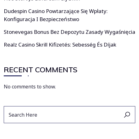
Dudespin Casino Powtarzające Się Wpłaty:
Konfiguracja I Bezpieczeństwo
Stonevegas Bonus Bez Depozytu Zasady Wygaśnięcia
Realz Casino Skrill Kifizetés: Sebesség És Díjak
RECENT COMMENTS
No comments to show.
Search
for: