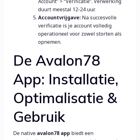
Account” > “Verificatie”. Verwerking
duurt meestal 12-24 uur.
Accountvrijgave:
Na succesvolle
verificatie is je account volledig
operationeel voor zowel storten als
opnemen.
De Avalon78
App: Installatie,
Optimalisatie &
Gebruik
De native
avalon78 app
biedt een