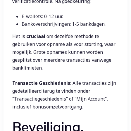
verificatiecontrole. Na goedkeuring:
E-wallets: 0-12 uur.
Bankoverschrijvingen: 1-5 bankdagen.
Het is
cruciaal
om dezelfde methode te
gebruiken voor opname als voor storting, waar
mogelijk. Grote opnames kunnen worden
gesplitst over meerdere transacties vanwege
banklimieten.
Transactie Geschiedenis:
Alle transacties zijn
gedetailleerd terug te vinden onder
“Transactiegeschiedenis” of “Mijn Account”,
inclusief bonusomzetvoortgang.
Beveiliging,