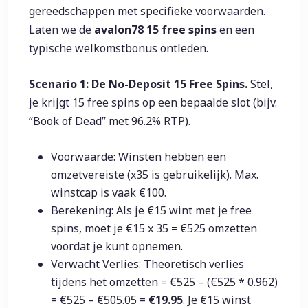
gereedschappen met specifieke voorwaarden.
Laten we de
avalon78 15 free spins
en een
typische welkomstbonus ontleden.
Scenario 1: De No-Deposit 15 Free Spins.
Stel,
je krijgt 15 free spins op een bepaalde slot (bijv.
“Book of Dead” met 96.2% RTP).
Voorwaarde: Winsten hebben een
omzetvereiste (x35 is gebruikelijk). Max.
winstcap is vaak €100.
Berekening: Als je €15 wint met je free
spins, moet je €15 x 35 = €525 omzetten
voordat je kunt opnemen.
Verwacht Verlies: Theoretisch verlies
tijdens het omzetten = €525 – (€525 * 0.962)
= €525 – €505.05 =
€19.95
. Je €15 winst