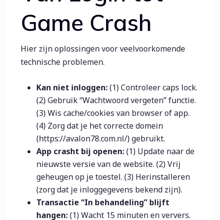
Game Crash
Hier zijn oplossingen voor veelvoorkomende
technische problemen.
Kan niet inloggen:
(1) Controleer caps lock.
(2) Gebruik “Wachtwoord vergeten” functie.
(3) Wis cache/cookies van browser of app.
(4) Zorg dat je het correcte domein
(https://avalon78.com.nl/) gebruikt.
App crasht bij openen:
(1) Update naar de
nieuwste versie van de website. (2) Vrij
geheugen op je toestel. (3) Herinstalleren
(zorg dat je inloggegevens bekend zijn).
Transactie “In behandeling” blijft
hangen:
(1) Wacht 15 minuten en ververs.