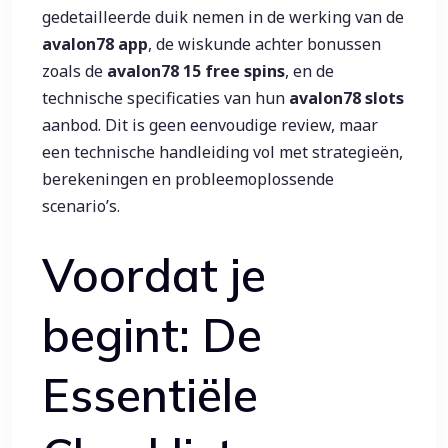
gedetailleerde duik nemen in de werking van de
avalon78 app
, de wiskunde achter bonussen
zoals de
avalon78 15 free spins
, en de
technische specificaties van hun
avalon78 slots
aanbod. Dit is geen eenvoudige review, maar
een technische handleiding vol met strategieën,
berekeningen en probleemoplossende
scenario’s.
Voordat je
begint: De
Essentiële