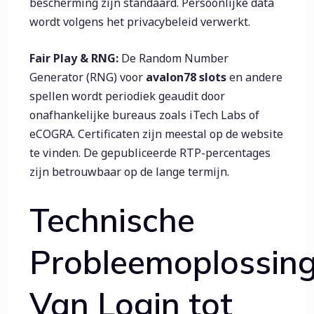
bescherming zijn standaard. Persoonlijke data
wordt volgens het privacybeleid verwerkt.
Fair Play & RNG:
De Random Number
Generator (RNG) voor
avalon78 slots
en andere
spellen wordt periodiek geaudit door
onafhankelijke bureaus zoals iTech Labs of
eCOGRA. Certificaten zijn meestal op de website
te vinden. De gepubliceerde RTP-percentages
zijn betrouwbaar op de lange termijn.
Technische
Probleemoplossing
Van Login tot