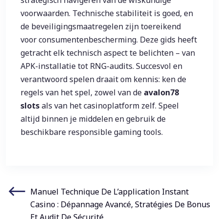
strategisch navigeren van de wiskundige
voorwaarden. Technische stabiliteit is goed, en
de beveiligingsmaatregelen zijn toereikend
voor consumentenbescherming. Deze gids heeft
getracht elk technisch aspect te belichten – van
APK-installatie tot RNG-audits. Succesvol en
verantwoord spelen draait om kennis: ken de
regels van het spel, zowel van de
avalon78
slots
als van het casinoplatform zelf. Speel
altijd binnen je middelen en gebruik de
beschikbare responsible gaming tools.
Post
Manuel Technique De L’application Instant
Casino : Dépannage Avancé, Stratégies De Bonus
Et Audit De Sécurité