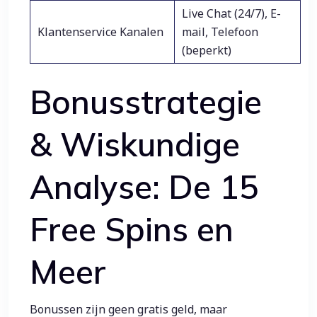
Live Chat (24/7), E-
Klantenservice Kanalen
mail, Telefoon
(beperkt)
Bonusstrategie
& Wiskundige
Analyse: De 15
Free Spins en
Meer
Bonussen zijn geen gratis geld, maar