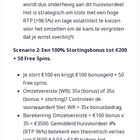
wordt dus onderhevig aan dit huisvoordeel.
Het is strategisch om slots met een hoge
RTP (>96.5%) en lage volatiliteit te kiezen
voor het omzetten om de kans te vergroten
dat je winst overblijft.
Scenario 2: Een 100% Stortingsbonus tot €200
+ 50 Free Spins.
Je stort €100 en krijgt €100 bonusgeld + 50
free spins.
Omzetvereiste (WR): 35x (bonus) of 35x
(bonus + storting)? Controleer de
voorwaarden! Stel: WR = 35x bonusbedrag.
Berekening: Omzetvereiste = €100 bonus x
35 = €3500. Gemiddeld huisvoordeel 4%
(RTP 96%) betekent een theoretisch verlies
van €3500 * 0.04 = €140 tijdens het