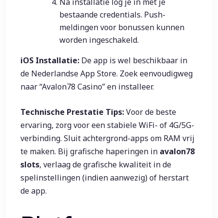
Na installatie log je in met je
bestaande credentials. Push-
meldingen voor bonussen kunnen
worden ingeschakeld.
iOS Installatie:
De app is wel beschikbaar in
de Nederlandse App Store. Zoek eenvoudigweg
naar “Avalon78 Casino” en installeer.
Technische Prestatie Tips:
Voor de beste
ervaring, zorg voor een stabiele WiFi- of 4G/5G-
verbinding. Sluit achtergrond-apps om RAM vrij
te maken. Bij grafische haperingen in
avalon78
slots
, verlaag de grafische kwaliteit in de
spelinstellingen (indien aanwezig) of herstart
de app.