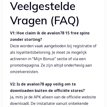
Veelgestelde
Vragen (FAQ)
V1: Hoe claim ik de avalon78 15 free spins
zonder storting?
Deze worden vaak aangeboden bij registratie of
als loyaliteitsbeloning. Je moet ze mogelijk
activeren in “Mijn Bonus” sectie of via een
promotiepagina. Ze zijn altijd onderhevig aan
omzetvereisten.
V2: Is de avalon78 app veilig om te
downloaden buiten de officiële stores?
Ja, mits je de APK alleen van de officiële website
downloadt. De installatie vanuit onbekende