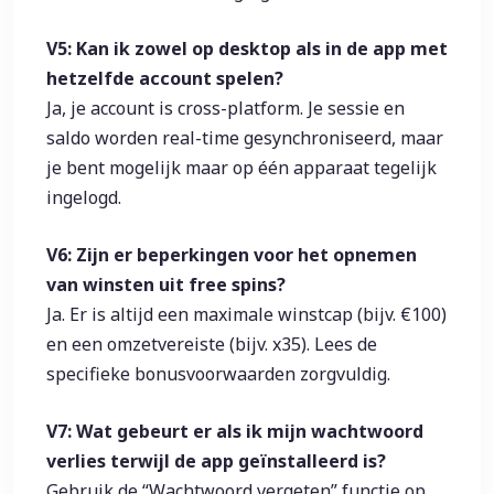
V5: Kan ik zowel op desktop als in de app met
hetzelfde account spelen?
Ja, je account is cross-platform. Je sessie en
saldo worden real-time gesynchroniseerd, maar
je bent mogelijk maar op één apparaat tegelijk
ingelogd.
V6: Zijn er beperkingen voor het opnemen
van winsten uit free spins?
Ja. Er is altijd een maximale winstcap (bijv. €100)
en een omzetvereiste (bijv. x35). Lees de
specifieke bonusvoorwaarden zorgvuldig.
V7: Wat gebeurt er als ik mijn wachtwoord
verlies terwijl de app geïnstalleerd is?
Gebruik de “Wachtwoord vergeten” functie op