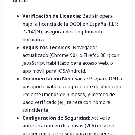
Betfair:
Verificación de Licencia:
Betfair opera
bajo la licencia de la DGOJ en España (REF:
7214/JN), asegurando cumplimiento
normativo.
Requisitos Técnicos:
Navegador
actualizado (Chrome 90+ o Firefox 88+) con
JavaScript habilitado para acceso web, o
app móvil para iOS/Android.
Documentación Necesaria:
Prepare DNI o
pasaporte válido, comprobante de domicilio
reciente (menos de 3 meses) y método de
pago verificado (ej., tarjeta con nombre
coincidente).
Configuración de Seguridad:
Active la
autenticación en dos pasos (2FA) desde el
primer inicio de sesión para proteger su