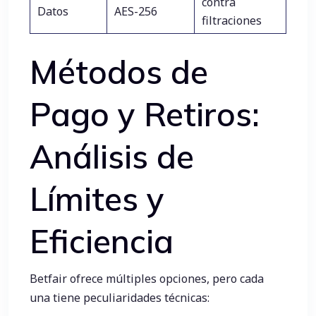
contra
Datos
AES-256
filtraciones
Métodos de
Pago y Retiros:
Análisis de
Límites y
Eficiencia
Betfair ofrece múltiples opciones, pero cada
una tiene peculiaridades técnicas: