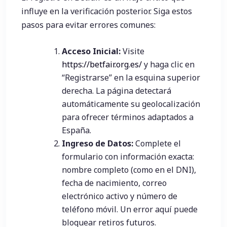
influye en la verificación posterior. Siga estos
pasos para evitar errores comunes:
Acceso Inicial:
Visite
https://betfair.org.es/
y haga clic en
“Registrarse” en la esquina superior
derecha. La página detectará
automáticamente su geolocalización
para ofrecer términos adaptados a
España.
Ingreso de Datos:
Complete el
formulario con información exacta:
nombre completo (como en el DNI),
fecha de nacimiento, correo
electrónico activo y número de
teléfono móvil. Un error aquí puede
bloquear retiros futuros.