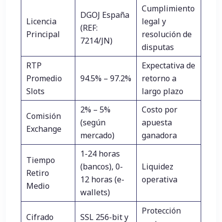
Cumplimiento
DGOJ España
Licencia
legal y
(REF:
Principal
resolución de
7214/JN)
disputas
RTP
Expectativa de
Promedio
94.5% – 97.2%
retorno a
Slots
largo plazo
2% – 5%
Costo por
Comisión
(según
apuesta
Exchange
mercado)
ganadora
1-24 horas
Tiempo
(bancos), 0-
Liquidez
Retiro
12 horas (e-
operativa
Medio
wallets)
Protección
Cifrado
SSL 256-bit y