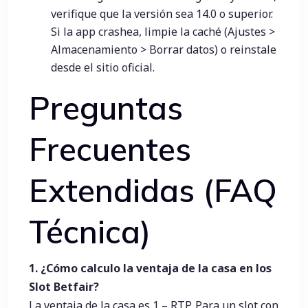
verifique que la versión sea 14.0 o superior.
Si la app crashea, limpie la caché (Ajustes >
Almacenamiento > Borrar datos) o reinstale
desde el sitio oficial.
Preguntas
Frecuentes
Extendidas (FAQ
Técnica)
1. ¿Cómo calculo la ventaja de la casa en los
Slot Betfair?
La ventaja de la casa es 1 – RTP. Para un slot con