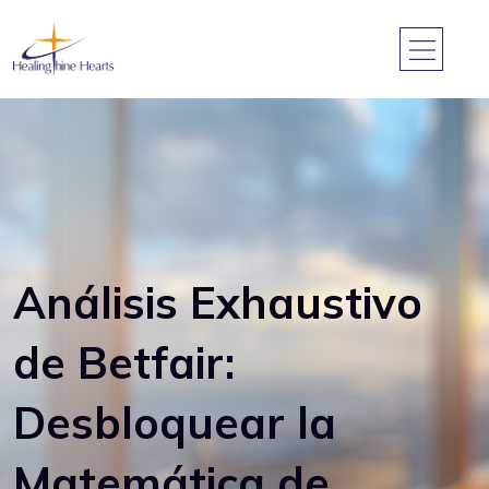
Análisis Exhaustivo
de Betfair:
Desbloquear la
Matemática de