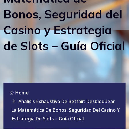
Bonos, Seguridad del
Casino y Estrategia
de Slots – Guía Oficial
Home
Análisis Exhaustivo De Betfair: Desbloquear
La Matemática De Bonos, Seguridad Del Casino Y
Estrategia De Slots – Guía Oficial