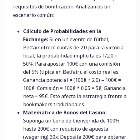
requisitos de bonificación. Analizamos un
escenario común:
Cálculo de Probabilidades en la
Exchange:
Si en un evento de fútbol,
Betfair ofrece cuotas de 2.0 para la victoria
local, la probabilidad implícita es 1/2.0 =
50%. Para apostar 100€ con una comisión
del 5% (típica en Betfair), el costo real es:
Ganancia potencial = (100€ * 2.0) – 100€ =
100€; Comisión = 100€ * 0.05 = 5€; Ganancia
neta = 95€. Esto afecta la estrategia frente a
bookmakers tradicionales.
Matemática de Bonos del Casino:
Suponga un bono de bienvenida de 100%
hasta 200€ con requisito de apuesta
(wagering) 30x. Deposite 200€ para obtener