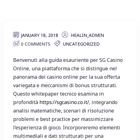
JANUARY 18, 2018
HEALIN_ADMIN
0 COMMENTS
UNCATEGORIZED
Benvenuti alla guida esauriente per SG Casino
Online, una piattaforma che si distingue nel
panorama dei casino online per la sua offerta
variegata e meccanismi di bonus strutturati.
Questo whitepaper tecnico esamina in
profondità
https://sgcasino.co.it/
, integrando
analisi matematiche, scenari di risoluzione
problemi e best practice per massimizzare
l’esperienza di gioco. Incorporeremo elementi
multimediali e dati strutturati per una