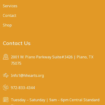
Services
Contact
Shop
Contact Us
2001 W. Plano Parkway Suite#3426 | Plano, TX
75075
Info1@hhearts.org
972-833-4344
Tuesday – Saturday | 9am – 6pm Central Standard