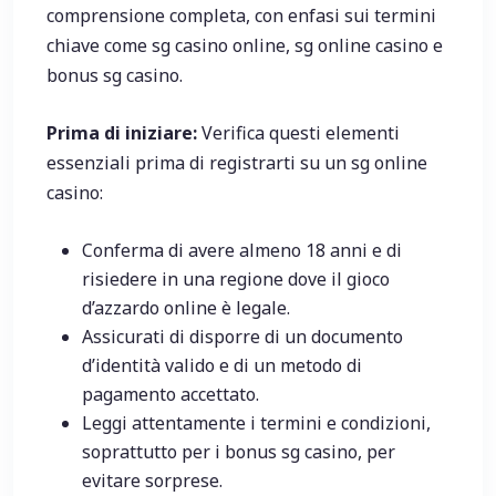
comprensione completa, con enfasi sui termini
chiave come sg casino online, sg online casino e
bonus sg casino.
Prima di iniziare:
Verifica questi elementi
essenziali prima di registrarti su un sg online
casino:
Conferma di avere almeno 18 anni e di
risiedere in una regione dove il gioco
d’azzardo online è legale.
Assicurati di disporre di un documento
d’identità valido e di un metodo di
pagamento accettato.
Leggi attentamente i termini e condizioni,
soprattutto per i bonus sg casino, per
evitare sorprese.