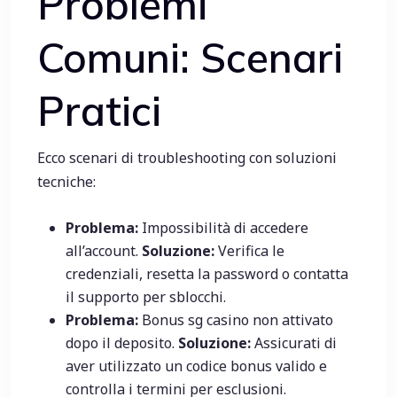
Problemi
Comuni: Scenari
Pratici
Ecco scenari di troubleshooting con soluzioni
tecniche:
Problema:
Impossibilità di accedere
all’account.
Soluzione:
Verifica le
credenziali, resetta la password o contatta
il supporto per sblocchi.
Problema:
Bonus sg casino non attivato
dopo il deposito.
Soluzione:
Assicurati di
aver utilizzato un codice bonus valido e
controlla i termini per esclusioni.