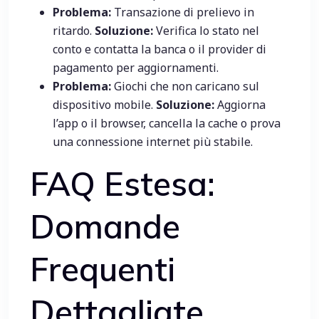
Problema:
Transazione di prelievo in
ritardo.
Soluzione:
Verifica lo stato nel
conto e contatta la banca o il provider di
pagamento per aggiornamenti.
Problema:
Giochi che non caricano sul
dispositivo mobile.
Soluzione:
Aggiorna
l’app o il browser, cancella la cache o prova
una connessione internet più stabile.
FAQ Estesa:
Domande
Frequenti
Dettagliate