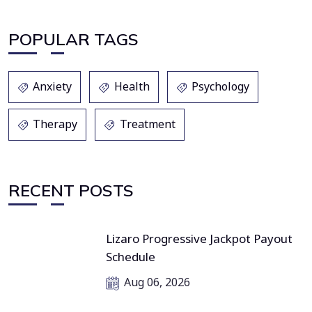
POPULAR TAGS
Anxiety
Health
Psychology
Therapy
Treatment
RECENT POSTS
Lizaro Progressive Jackpot Payout
Schedule
Aug 06, 2026