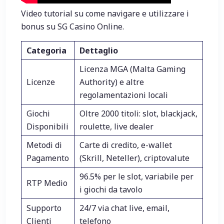
Video tutorial su come navigare e utilizzare i
bonus su SG Casino Online.
Categoria
Dettaglio
Licenza MGA (Malta Gaming
Licenze
Authority) e altre
regolamentazioni locali
Giochi
Oltre 2000 titoli: slot, blackjack,
Disponibili
roulette, live dealer
Metodi di
Carte di credito, e-wallet
Pagamento
(Skrill, Neteller), criptovalute
96.5% per le slot, variabile per
RTP Medio
i giochi da tavolo
Supporto
24/7 via chat live, email,
Clienti
telefono