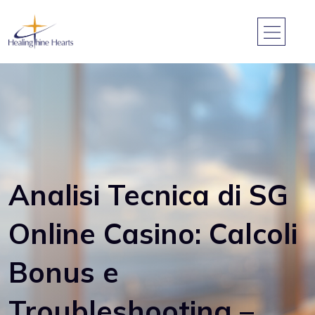
Analisi Tecnica di SG
Online Casino: Calcoli
Bonus e
Troubleshooting –