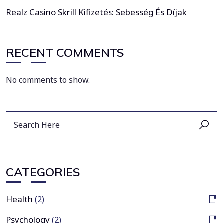
Realz Casino Skrill Kifizetés: Sebesség És Díjak
RECENT COMMENTS
No comments to show.
Search
for:
CATEGORIES
Health
(2)
Psychology
(2)