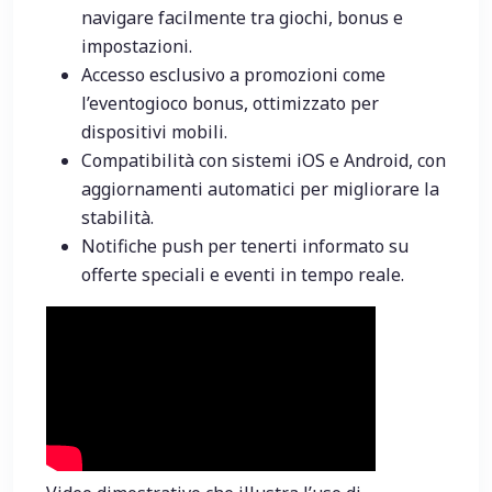
navigare facilmente tra giochi, bonus e
impostazioni.
Accesso esclusivo a promozioni come
l’eventogioco bonus, ottimizzato per
dispositivi mobili.
Compatibilità con sistemi iOS e Android, con
aggiornamenti automatici per migliorare la
stabilità.
Notifiche push per tenerti informato su
offerte speciali e eventi in tempo reale.