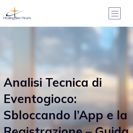
Analisi Tecnica di
Eventogioco:
Sbloccando l’App e la
Registrazione – Guida