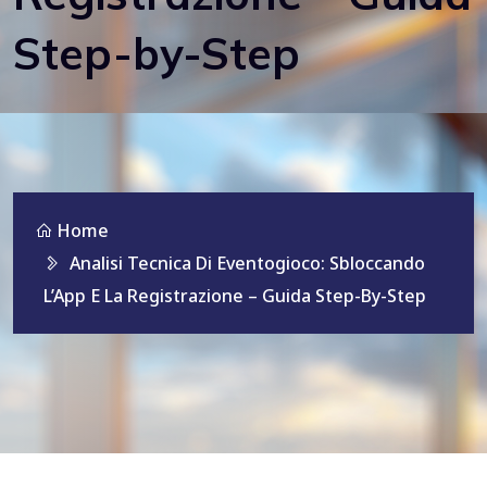
Step-by-Step
Home
Analisi Tecnica Di Eventogioco: Sbloccando
L’App E La Registrazione – Guida Step-By-Step