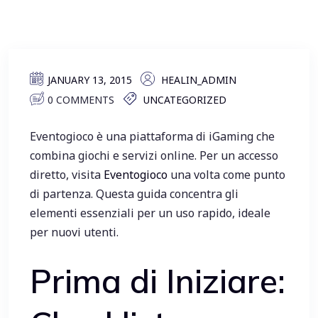
JANUARY 13, 2015
HEALIN_ADMIN
0 COMMENTS
UNCATEGORIZED
Eventogioco è una piattaforma di iGaming che
combina giochi e servizi online. Per un accesso
diretto, visita
Eventogioco
una volta come punto
di partenza. Questa guida concentra gli
elementi essenziali per un uso rapido, ideale
per nuovi utenti.
Prima di Iniziare: