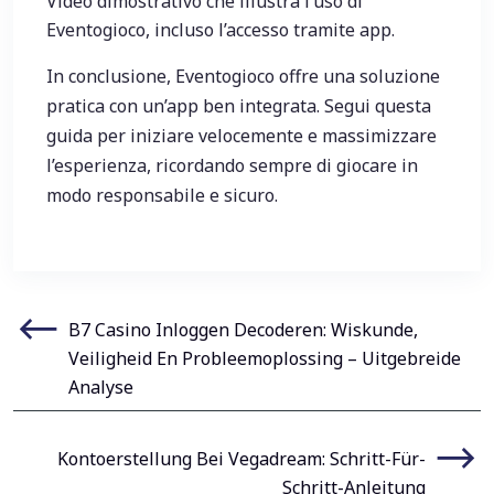
Video dimostrativo che illustra l’uso di
Eventogioco, incluso l’accesso tramite app.
In conclusione, Eventogioco offre una soluzione
pratica con un’app ben integrata. Segui questa
guida per iniziare velocemente e massimizzare
l’esperienza, ricordando sempre di giocare in
modo responsabile e sicuro.
Post
B7 Casino Inloggen Decoderen: Wiskunde,
Veiligheid En Probleemoplossing – Uitgebreide
Analyse
navigation
Kontoerstellung Bei Vegadream: Schritt-Für-
Schritt-Anleitung