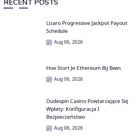
RECENT POSTS
Lizaro Progressive Jackpot Payout
Schedule
Aug 06, 2026
Hoe Stort Je Ethereum Bij Bwin
Aug 06, 2026
Dudespin Casino Powtarzające Się
Wpłaty: Konfiguracja I
Bezpieczeństwo
Aug 06, 2026