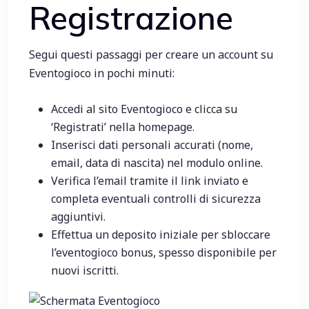
Registrazione
Segui questi passaggi per creare un account su
Eventogioco in pochi minuti:
Accedi al sito Eventogioco e clicca su
‘Registrati’ nella homepage.
Inserisci dati personali accurati (nome,
email, data di nascita) nel modulo online.
Verifica l’email tramite il link inviato e
completa eventuali controlli di sicurezza
aggiuntivi.
Effettua un deposito iniziale per sbloccare
l’eventogioco bonus, spesso disponibile per
nuovi iscritti.