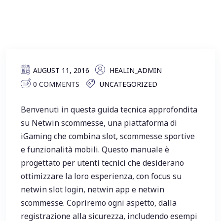
AUGUST 11, 2016
HEALIN_ADMIN
0 COMMENTS
UNCATEGORIZED
Benvenuti in questa guida tecnica approfondita
su Netwin scommesse, una piattaforma di
iGaming che combina slot, scommesse sportive
e funzionalità mobili. Questo manuale è
progettato per utenti tecnici che desiderano
ottimizzare la loro esperienza, con focus su
netwin slot login, netwin app e netwin
scommesse. Copriremo ogni aspetto, dalla
registrazione alla sicurezza, includendo esempi