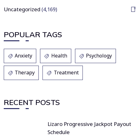
Uncategorized
(4,169)
POPULAR TAGS
Anxiety
Health
Psychology
Therapy
Treatment
RECENT POSTS
Lizaro Progressive Jackpot Payout
Schedule