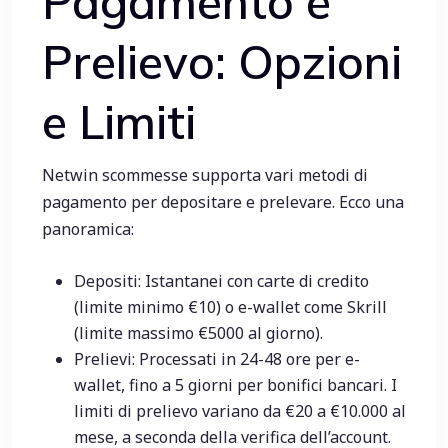
Pagamento e
Prelievo: Opzioni
e Limiti
Netwin scommesse supporta vari metodi di
pagamento per depositare e prelevare. Ecco una
panoramica:
Depositi: Istantanei con carte di credito
(limite minimo €10) o e-wallet come Skrill
(limite massimo €5000 al giorno).
Prelievi: Processati in 24-48 ore per e-
wallet, fino a 5 giorni per bonifici bancari. I
limiti di prelievo variano da €20 a €10.000 al
mese, a seconda della verifica dell’account.