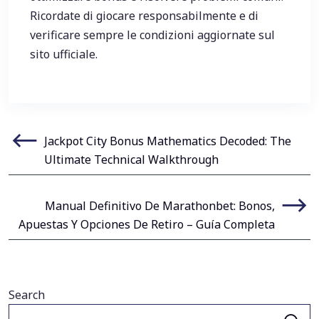
Ricordate di giocare responsabilmente e di
verificare sempre le condizioni aggiornate sul
sito ufficiale.
Post
Jackpot City Bonus Mathematics Decoded: The
Ultimate Technical Walkthrough
navigation
Manual Definitivo De Marathonbet: Bonos,
Apuestas Y Opciones De Retiro – Guía Completa
Search