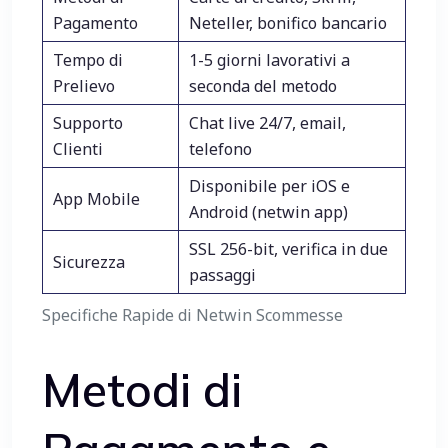
Pagamento
Neteller, bonifico bancario
Tempo di
1-5 giorni lavorativi a
Prelievo
seconda del metodo
Supporto
Chat live 24/7, email,
Clienti
telefono
Disponibile per iOS e
App Mobile
Android (netwin app)
SSL 256-bit, verifica in due
Sicurezza
passaggi
Specifiche Rapide di Netwin Scommesse
Metodi di