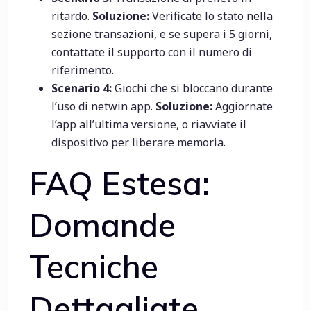
ritardo.
Soluzione:
Verificate lo stato nella
sezione transazioni, e se supera i 5 giorni,
contattate il supporto con il numero di
riferimento.
Scenario 4:
Giochi che si bloccano durante
l’uso di netwin app.
Soluzione:
Aggiornate
l’app all’ultima versione, o riavviate il
dispositivo per liberare memoria.
FAQ Estesa:
Domande
Tecniche
Dettagliate