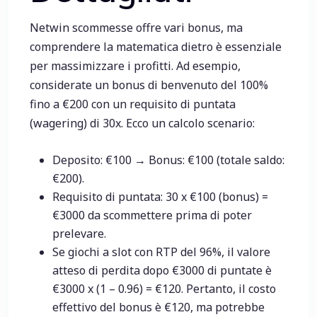
Netwin scommesse offre vari bonus, ma
comprendere la matematica dietro è essenziale
per massimizzare i profitti. Ad esempio,
considerate un bonus di benvenuto del 100%
fino a €200 con un requisito di puntata
(wagering) di 30x. Ecco un calcolo scenario:
Deposito: €100 → Bonus: €100 (totale saldo:
€200).
Requisito di puntata: 30 x €100 (bonus) =
€3000 da scommettere prima di poter
prelevare.
Se giochi a slot con RTP del 96%, il valore
atteso di perdita dopo €3000 di puntate è
€3000 x (1 – 0.96) = €120. Pertanto, il costo
effettivo del bonus è €120, ma potrebbe