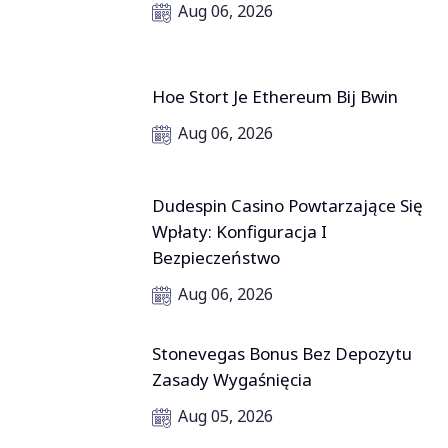
Aug 06, 2026
Hoe Stort Je Ethereum Bij Bwin
Aug 06, 2026
Dudespin Casino Powtarzające Się
Wpłaty: Konfiguracja I
Bezpieczeństwo
Aug 06, 2026
Stonevegas Bonus Bez Depozytu
Zasady Wygaśnięcia
Aug 05, 2026