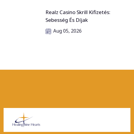
Realz Casino Skrill Kifizetés:
Sebesség És Díjak
Aug 05, 2026