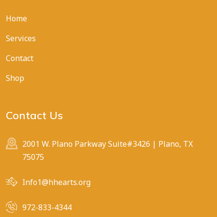
Home
Services
Contact
Shop
Contact Us
2001 W. Plano Parkway Suite#3426 | Plano, TX
75075
Info1@hhearts.org
972-833-4344