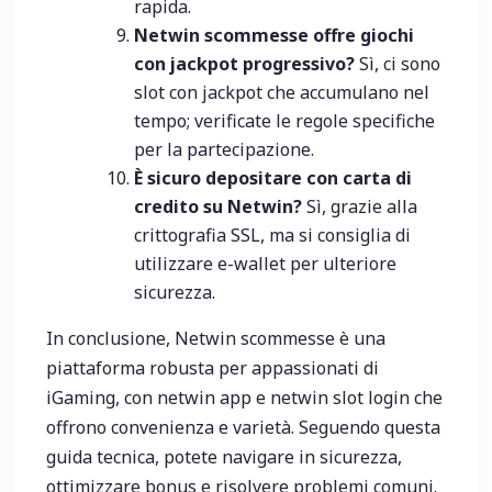
rapida.
Netwin scommesse offre giochi
con jackpot progressivo?
Sì, ci sono
slot con jackpot che accumulano nel
tempo; verificate le regole specifiche
per la partecipazione.
È sicuro depositare con carta di
credito su Netwin?
Sì, grazie alla
crittografia SSL, ma si consiglia di
utilizzare e-wallet per ulteriore
sicurezza.
In conclusione, Netwin scommesse è una
piattaforma robusta per appassionati di
iGaming, con netwin app e netwin slot login che
offrono convenienza e varietà. Seguendo questa
guida tecnica, potete navigare in sicurezza,
ottimizzare bonus e risolvere problemi comuni.