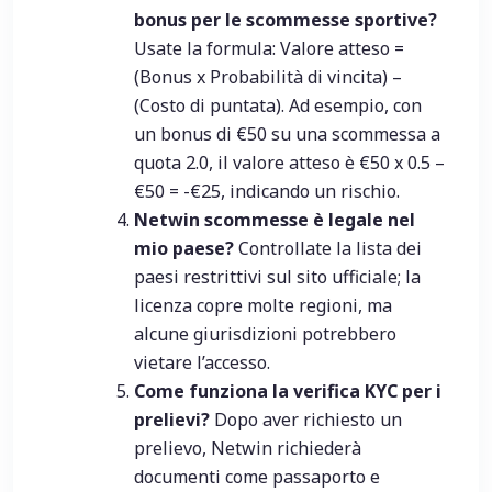
bonus per le scommesse sportive?
Usate la formula: Valore atteso =
(Bonus x Probabilità di vincita) –
(Costo di puntata). Ad esempio, con
un bonus di €50 su una scommessa a
quota 2.0, il valore atteso è €50 x 0.5 –
€50 = -€25, indicando un rischio.
Netwin scommesse è legale nel
mio paese?
Controllate la lista dei
paesi restrittivi sul sito ufficiale; la
licenza copre molte regioni, ma
alcune giurisdizioni potrebbero
vietare l’accesso.
Come funziona la verifica KYC per i
prelievi?
Dopo aver richiesto un
prelievo, Netwin richiederà
documenti come passaporto e