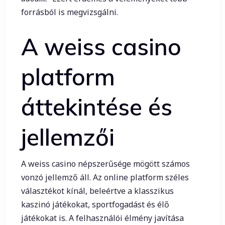
forrásból is megvizsgálni.
A weiss casino
platform
áttekintése és
jellemzői
A weiss casino népszerűsége mögött számos
vonzó jellemző áll. Az online platform széles
választékot kínál, beleértve a klasszikus
kaszinó játékokat, sportfogadást és élő
játékokat is. A felhasználói élmény javítása