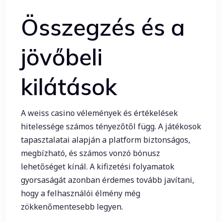
Összegzés és a
jövőbeli
kilátások
A weiss casino vélemények és értékelések
hitelessége számos tényezőtől függ. A játékosok
tapasztalatai alapján a platform biztonságos,
megbízható, és számos vonzó bónusz
lehetőséget kínál. A kifizetési folyamatok
gyorsaságát azonban érdemes tovább javítani,
hogy a felhasználói élmény még
zökkenőmentesebb legyen.