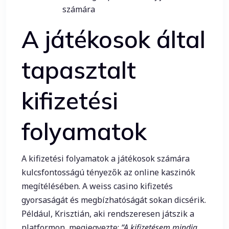
számára
A játékosok által
tapasztalt
kifizetési
folyamatok
A kifizetési folyamatok a játékosok számára
kulcsfontosságú tényezők az online kaszinók
megítélésében. A weiss casino kifizetés
gyorsaságát és megbízhatóságát sokan dicsérik.
Például, Krisztián, aki rendszeresen játszik a
platformon, megjegyezte:
“A kifizetésem mindig