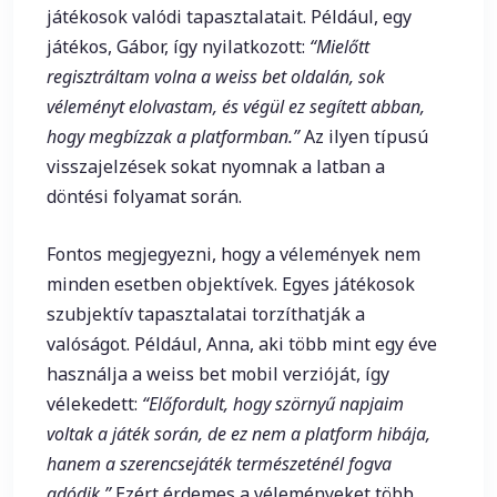
játékosok valódi tapasztalatait. Például, egy
játékos, Gábor, így nyilatkozott:
“Mielőtt
regisztráltam volna a weiss bet oldalán, sok
véleményt elolvastam, és végül ez segített abban,
hogy megbízzak a platformban.”
Az ilyen típusú
visszajelzések sokat nyomnak a latban a
döntési folyamat során.
Fontos megjegyezni, hogy a vélemények nem
minden esetben objektívek. Egyes játékosok
szubjektív tapasztalatai torzíthatják a
valóságot. Például, Anna, aki több mint egy éve
használja a weiss bet mobil verzióját, így
vélekedett:
“Előfordult, hogy szörnyű napjaim
voltak a játék során, de ez nem a platform hibája,
hanem a szerencsejáték természeténél fogva
adódik.”
Ezért érdemes a véleményeket több