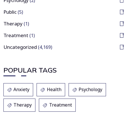
Psychology
(2)
Public
(5)
Therapy
(1)
Treatment
(1)
Uncategorized
(4,169)
POPULAR TAGS
Anxiety
Health
Psychology
Therapy
Treatment