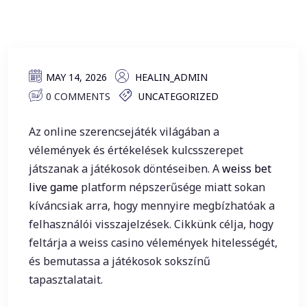
MAY 14, 2026
HEALIN_ADMIN
0 COMMENTS
UNCATEGORIZED
Az online szerencsejáték világában a
vélemények és értékelések kulcsszerepet
játszanak a játékosok döntéseiben. A
weiss bet
live game
platform népszerűsége miatt sokan
kíváncsiak arra, hogy mennyire megbízhatóak a
felhasználói visszajelzések. Cikkünk célja, hogy
feltárja a weiss casino vélemények hitelességét,
és bemutassa a játékosok sokszínű
tapasztalatait.