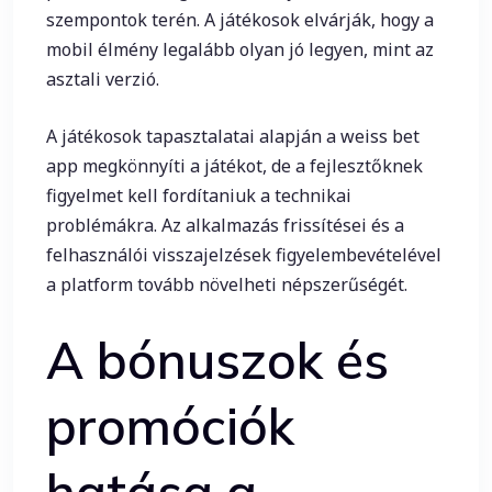
szempontok terén. A játékosok elvárják, hogy a
mobil élmény legalább olyan jó legyen, mint az
asztali verzió.
A játékosok tapasztalatai alapján a weiss bet
app megkönnyíti a játékot, de a fejlesztőknek
figyelmet kell fordítaniuk a technikai
problémákra. Az alkalmazás frissítései és a
felhasználói visszajelzések figyelembevételével
a platform tovább növelheti népszerűségét.
A bónuszok és
promóciók