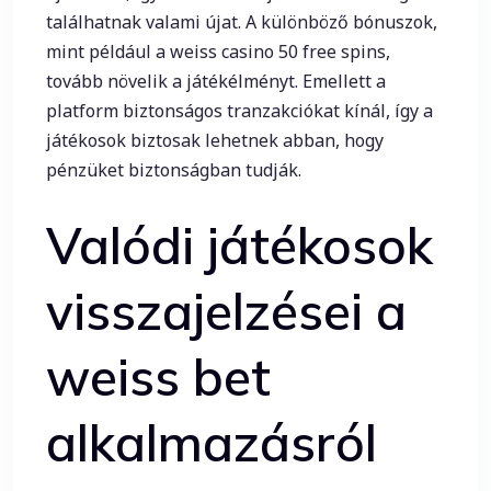
találhatnak valami újat. A különböző bónuszok,
mint például a weiss casino 50 free spins,
tovább növelik a játékélményt. Emellett a
platform biztonságos tranzakciókat kínál, így a
játékosok biztosak lehetnek abban, hogy
pénzüket biztonságban tudják.
Valódi játékosok
visszajelzései a
weiss bet
alkalmazásról