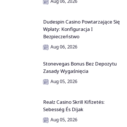
Aug 06, 2026
Dudespin Casino Powtarzające Się
Wpłaty: Konfiguracja I
Bezpieczeństwo
Aug 06, 2026
Stonevegas Bonus Bez Depozytu
Zasady Wygaśnięcia
Aug 05, 2026
Realz Casino Skrill Kifizetés:
Sebesség És Díjak
Aug 05, 2026