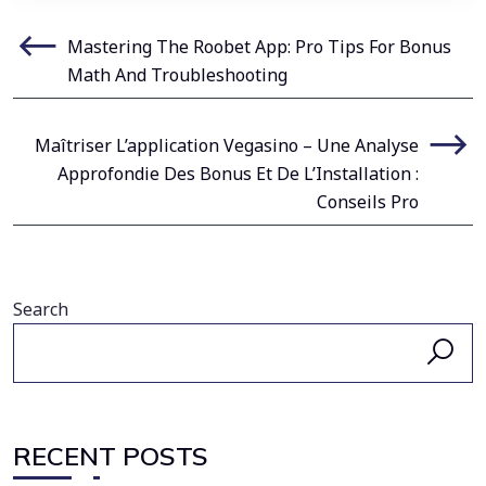
Post
Mastering The Roobet App: Pro Tips For Bonus
Math And Troubleshooting
navigation
Maîtriser L’application Vegasino – Une Analyse
Approfondie Des Bonus Et De L’Installation :
Conseils Pro
Search
RECENT POSTS