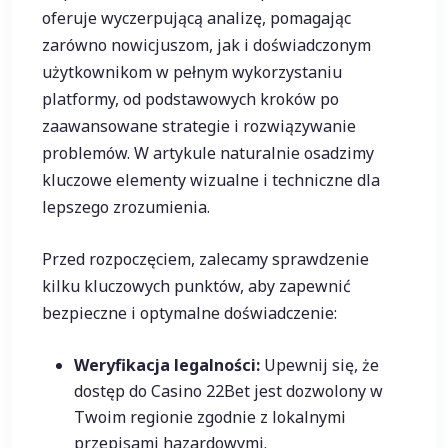
oferuje wyczerpującą analizę, pomagając
zarówno nowicjuszom, jak i doświadczonym
użytkownikom w pełnym wykorzystaniu
platformy, od podstawowych kroków po
zaawansowane strategie i rozwiązywanie
problemów. W artykule naturalnie osadzimy
kluczowe elementy wizualne i techniczne dla
lepszego zrozumienia.
Przed rozpoczęciem, zalecamy sprawdzenie
kilku kluczowych punktów, aby zapewnić
bezpieczne i optymalne doświadczenie:
Weryfikacja legalności:
Upewnij się, że
dostęp do Casino 22Bet jest dozwolony w
Twoim regionie zgodnie z lokalnymi
przepisami hazardowymi.