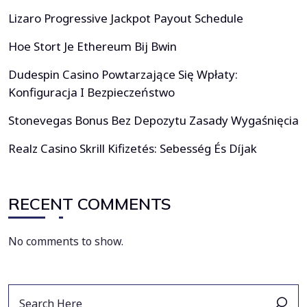
Lizaro Progressive Jackpot Payout Schedule
Hoe Stort Je Ethereum Bij Bwin
Dudespin Casino Powtarzające Się Wpłaty:
Konfiguracja I Bezpieczeństwo
Stonevegas Bonus Bez Depozytu Zasady Wygaśnięcia
Realz Casino Skrill Kifizetés: Sebesség És Díjak
RECENT COMMENTS
No comments to show.
Search