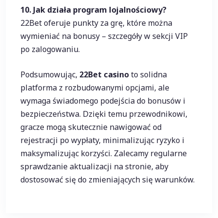
10. Jak działa program lojalnościowy?
22Bet oferuje punkty za grę, które można
wymieniać na bonusy – szczegóły w sekcji VIP
po zalogowaniu.
Podsumowując,
22Bet casino
to solidna
platforma z rozbudowanymi opcjami, ale
wymaga świadomego podejścia do bonusów i
bezpieczeństwa. Dzięki temu przewodnikowi,
gracze mogą skutecznie nawigować od
rejestracji po wypłaty, minimalizując ryzyko i
maksymalizując korzyści. Zalecamy regularne
sprawdzanie aktualizacji na stronie, aby
dostosować się do zmieniających się warunków.