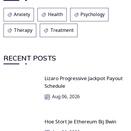
Anxiety
Health
Psychology
Therapy
Treatment
RECENT POSTS
Lizaro Progressive Jackpot Payout
Schedule
Aug 06, 2026
Hoe Stort Je Ethereum Bij Bwin