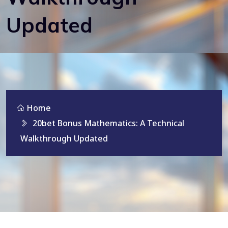
Updated
Home
20bet Bonus Mathematics: A Technical
Walkthrough Updated