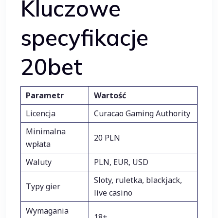
Kluczowe
specyfikacje
20bet
Parametr
Wartość
Licencja
Curacao Gaming Authority
Minimalna
20 PLN
wpłata
Waluty
PLN, EUR, USD
Sloty, ruletka, blackjack,
Typy gier
live casino
Wymagania
18+