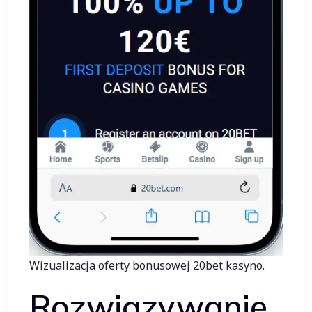
Wizualizacja oferty bonusowej 20bet kasyno.
Rozwiązywanie