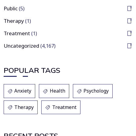
Public
(5)
Therapy
(1)
Treatment
(1)
Uncategorized
(4,167)
POPULAR TAGS
Anxiety
Health
Psychology
Therapy
Treatment
RECENT POSTS