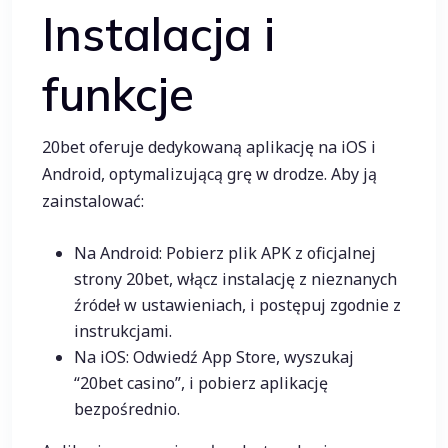
Instalacja i
funkcje
20bet oferuje dedykowaną aplikację na iOS i
Android, optymalizującą grę w drodze. Aby ją
zainstalować:
Na Android: Pobierz plik APK z oficjalnej
strony 20bet, włącz instalację z nieznanych
źródeł w ustawieniach, i postępuj zgodnie z
instrukcjami.
Na iOS: Odwiedź App Store, wyszukaj
“20bet casino”, i pobierz aplikację
bezpośrednio.