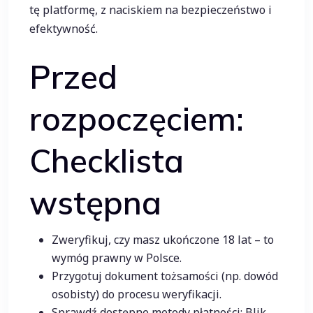
tę platformę, z naciskiem na bezpieczeństwo i
efektywność.
Przed
rozpoczęciem:
Checklista
wstępna
Zweryfikuj, czy masz ukończone 18 lat – to
wymóg prawny w Polsce.
Przygotuj dokument tożsamości (np. dowód
osobisty) do procesu weryfikacji.
Sprawdź dostępne metody płatności: Blik,