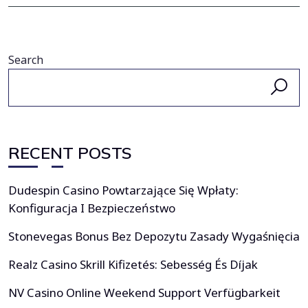
Search
RECENT POSTS
Dudespin Casino Powtarzające Się Wpłaty:
Konfiguracja I Bezpieczeństwo
Stonevegas Bonus Bez Depozytu Zasady Wygaśnięcia
Realz Casino Skrill Kifizetés: Sebesség És Díjak
NV Casino Online Weekend Support Verfügbarkeit