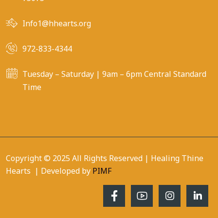
Info1@hhearts.org
972-833-4344
Tuesday – Saturday | 9am – 6pm Central Standard
Time
Copyright © 2025 All Rights Reserved | Healing Thine
Hearts | Developed by
PIMF