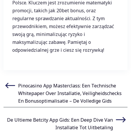
Polsce. Kluczem jest zrozumienie matematyki
promocji, takich jak 20bet bonus, oraz
regularne sprawdzanie aktualności. Z tym
przewodnikiem, możesz efektywnie zarządzać
swoją grą, minimalizując ryzyko i
maksymalizując zabawę. Pamiętaj o
odpowiedzialnej grze i ciesz się rozrywką!
Post
Pinocasino App Masterclass: Een Technische
Whitepaper Over Installatie, Veiligheidschecks
En Bonusoptimalisatie – De Volledige Gids
navigation
De Ultieme Betcity App Gids: Een Deep Dive Van
Installatie Tot Uitbetaling