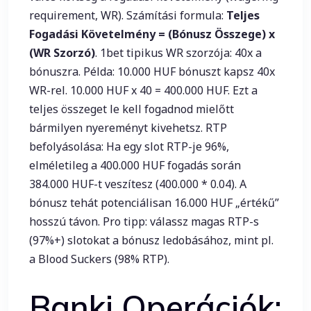
requirement, WR). Számítási formula:
Teljes
Fogadási Követelmény = (Bónusz Összege) x
(WR Szorzó)
. 1bet tipikus WR szorzója: 40x a
bónuszra. Példa: 10.000 HUF bónuszt kapsz 40x
WR-rel. 10.000 HUF x 40 = 400.000 HUF. Ezt a
teljes összeget le kell fogadnod mielőtt
bármilyen nyereményt kivehetsz. RTP
befolyásolása: Ha egy slot RTP-je 96%,
elméletileg a 400.000 HUF fogadás során
384.000 HUF-t veszítesz (400.000 * 0.04). A
bónusz tehát potenciálisan 16.000 HUF „értékű”
hosszú távon. Pro tipp: válassz magas RTP-s
(97%+) slotokat a bónusz ledobásához, mint pl.
a Blood Suckers (98% RTP).
Banki Operációk: