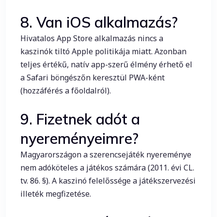
8. Van iOS alkalmazás?
Hivatalos App Store alkalmazás nincs a
kaszinók tiltó Apple politikája miatt. Azonban
teljes értékű, natív app-szerű élmény érhető el
a Safari böngészőn keresztül PWA-ként
(hozzáférés a főoldalról).
9. Fizetnek adót a
nyereményeimre?
Magyarországon a szerencsejáték nyereménye
nem adóköteles a játékos számára (2011. évi CL.
tv. 86. §). A kaszinó felelőssége a játékszervezési
illeték megfizetése.