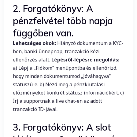
2. Forgatókönyv: A
pénzfelvétel több napja
függőben van.
Lehetséges okok:
Hiányzó dokumentum a KYC-
ben, banki ünnepnap, tranzakció kézi
ellenőrzés alatt.
Lépésről-lépésre megoldás:
a) Lépj a „Fiókom” menüpontba és ellenőrizd,
hogy minden dokumentumod „Jóváhagyva”
státuszú-e. b) Nézd meg a pénzkiutalási
előzményeket konkrét státusz információkért. c)
Írj a supportnak a live chat-en az adott
tranzakció ID-jával.
3. Forgatókönyv: A slot