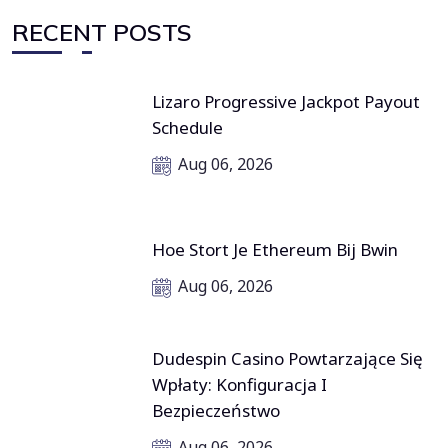
RECENT POSTS
Lizaro Progressive Jackpot Payout
Schedule
Aug 06, 2026
Hoe Stort Je Ethereum Bij Bwin
Aug 06, 2026
Dudespin Casino Powtarzające Się
Wpłaty: Konfiguracja I
Bezpieczeństwo
Aug 06, 2026