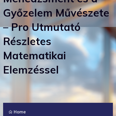
Győzelem Művészete
– Pro Utmutató
Részletes
Matematikai
Elemzéssel
Home