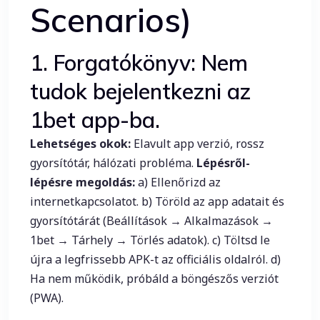
Scenarios)
1. Forgatókönyv: Nem
tudok bejelentkezni az
1bet app-ba.
Lehetséges okok:
Elavult app verzió, rossz
gyorsítótár, hálózati probléma.
Lépésről-
lépésre megoldás:
a) Ellenőrizd az
internetkapcsolatot. b) Töröld az app adatait és
gyorsítótárát (Beállítások → Alkalmazások →
1bet → Tárhely → Törlés adatok). c) Töltsd le
újra a legfrissebb APK-t az officiális oldalról. d)
Ha nem működik, próbáld a böngészős verziót
(PWA).