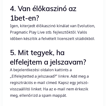
4. Van élőkaszinó az
1bet-en?
Igen, kiterjedt élőkaszinó kínálat van Evolution,
Pragmatic Play Live stb. fejlesztőktől. Valós
időben készítik a felvételt licenszelt stúdiókból.
5. Mit tegyek, ha
elfelejtem a jelszavam?
A bejelentkezési oldalon kattints a
„Elfelejtetted a jelszavad?” linkre. Add meg a
regisztrációs e-mail címed. Kapsz egy jelszó-
visszaállító linket. Ha az e-mail nem érkezik
meg, ellenőrizd a spam mappát.