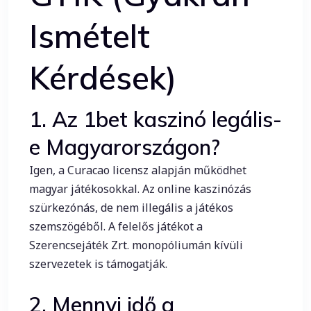
Ismételt
Kérdések)
1. Az 1bet kaszinó legális-
e Magyarországon?
Igen, a Curacao licensz alapján működhet
magyar játékosokkal. Az online kaszinózás
szürkezónás, de nem illegális a játékos
szemszögéből. A felelős játékot a
Szerencsejáték Zrt. monopóliumán kívüli
szervezetek is támogatják.
2. Mennyi idő a