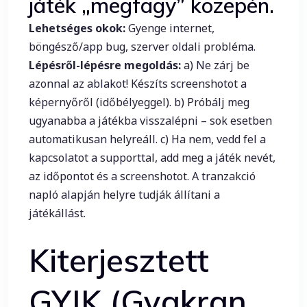
játék „megfagy” közepén.
Lehetséges okok:
Gyenge internet,
böngésző/app bug, szerver oldali probléma.
Lépésről-lépésre megoldás:
a) Ne zárj be
azonnal az ablakot! Készíts screenshotot a
képernyőről (időbélyeggel). b) Próbálj meg
ugyanabba a játékba visszalépni – sok esetben
automatikusan helyreáll. c) Ha nem, vedd fel a
kapcsolatot a supporttal, add meg a játék nevét,
az időpontot és a screenshotot. A tranzakció
napló alapján helyre tudják állítani a
játékállást.
Kiterjesztett
GYIK (Gyakran