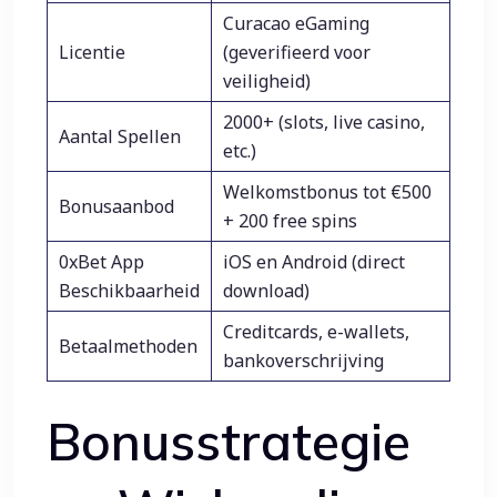
Curacao eGaming
Licentie
(geverifieerd voor
veiligheid)
2000+ (slots, live casino,
Aantal Spellen
etc.)
Welkomstbonus tot €500
Bonusaanbod
+ 200 free spins
0xBet App
iOS en Android (direct
Beschikbaarheid
download)
Creditcards, e-wallets,
Betaalmethoden
bankoverschrijving
Bonusstrategie