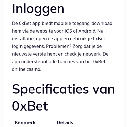
Inloggen
De 0xBet app biedt mobiele toegang; download
hem via de website voor iOS of Android. Na
installatie, open de app en gebruik je 0xBet
login gegevens. Problemen? Zorg dat je de
nieuwste versie hebt en check je netwerk. De
app ondersteunt alle functies van het 0xBet
online casino.
Specificaties van
0xBet
Kenmerk
Details