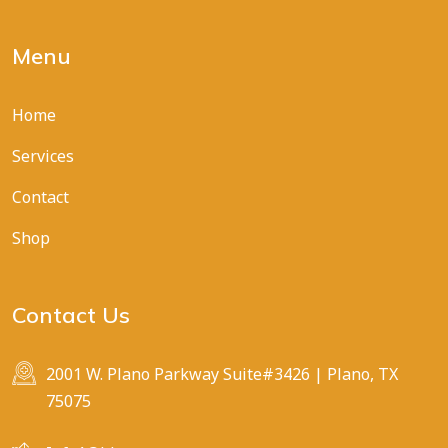
Menu
Home
Services
Contact
Shop
Contact Us
2001 W. Plano Parkway Suite#3426 | Plano, TX
75075