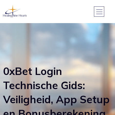
0xBet Login
Technische Gids:
Veiligheid, App Setup
en Bonusberekening