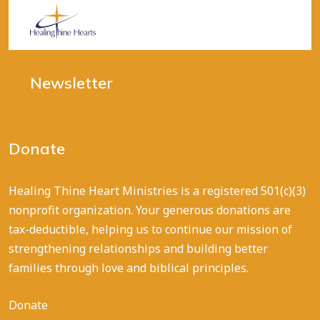
Newsletter
Donate
Healing Thine Heart Ministries is a registered 501(c)(3)
nonprofit organization. Your generous donations are
tax-deductible, helping us to continue our mission of
strengthening relationships and building better
families through love and biblical principles.
Donate