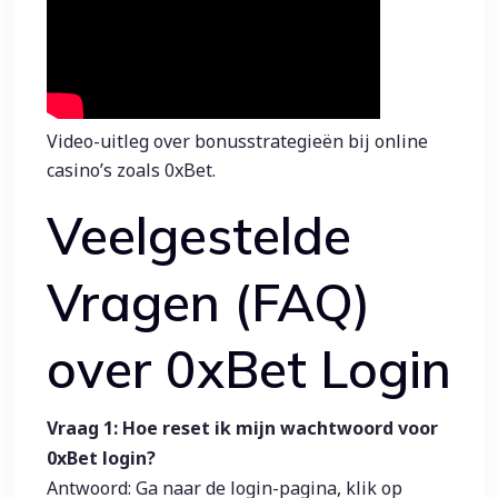
Video-uitleg over bonusstrategieën bij online
casino’s zoals 0xBet.
Veelgestelde
Vragen (FAQ)
over 0xBet Login
Vraag 1: Hoe reset ik mijn wachtwoord voor
0xBet login?
Antwoord: Ga naar de login-pagina, klik op