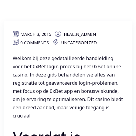
MARCH 3, 2015
HEALIN_ADMIN
0 COMMENTS
UNCATEGORIZED
Welkom bij deze gedetailleerde handleiding
voor het
0xBet login
proces bij het 0xBet online
casino. In deze gids behandelen we alles van
registratie tot geavanceerde login-problemen,
met focus op de 0xBet app en bonuswiskunde,
om je ervaring te optimaliseren. Dit casino biedt
een breed aanbod, maar veilige toegang is
cruciaal.