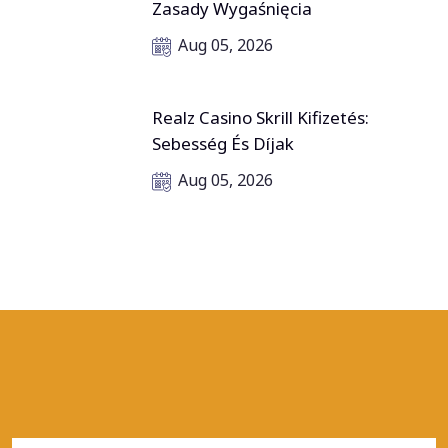
Zasady Wygaśnięcia
Aug 05, 2026
Realz Casino Skrill Kifizetés:
Sebesség És Díjak
Aug 05, 2026