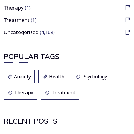
Therapy
(1)
Treatment
(1)
Uncategorized
(4,169)
POPULAR TAGS
Anxiety
Health
Psychology
Therapy
Treatment
RECENT POSTS