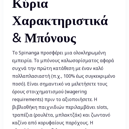
Κύρια
Χαρακτηριστικά
& Μπόνους
Το Spinanga προσφέρει μια ολοκληρωμένη
εμπειρία. Το μπόνους καλωσορίσματος αφορά
συχνά την πρώτη κατάθεση με έναν καλό
πολλαπλασιαστή (π.χ., 100% έως συγκεκριμένο
ποσό). Είναι σημαντικό να μελετήσετε τους
όρους στοιχηματισμού (wagering
requirements) πριν το αξιοποιήσετε. Η
βιβλιοθήκη παιχνιδιών περιλαμβάνει slots,
τραπέζια (ρουλέτα, μπλακτζάκ) και ζωντανό
καζίνο από κορυφαίους παρόχους. Η