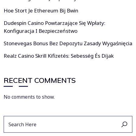
Hoe Stort Je Ethereum Bij Bwin
Dudespin Casino Powtarzające Się Wpłaty:
Konfiguracja I Bezpieczeństwo
Stonevegas Bonus Bez Depozytu Zasady Wygaśnięcia
Realz Casino Skrill Kifizetés: Sebesség És Díjak
RECENT COMMENTS
No comments to show.
Search
for: