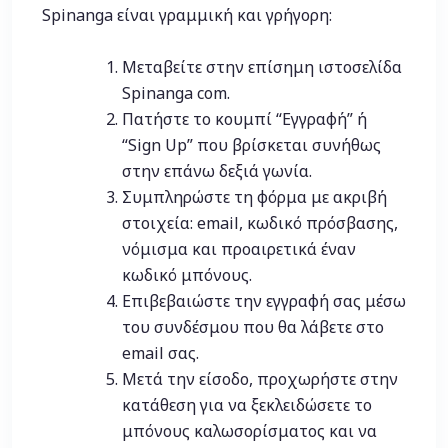
Spinanga είναι γραμμική και γρήγορη:
Μεταβείτε στην επίσημη ιστοσελίδα
Spinanga com.
Πατήστε το κουμπί “Εγγραφή” ή
“Sign Up” που βρίσκεται συνήθως
στην επάνω δεξιά γωνία.
Συμπληρώστε τη φόρμα με ακριβή
στοιχεία: email, κωδικό πρόσβασης,
νόμισμα και προαιρετικά έναν
κωδικό μπόνους.
Επιβεβαιώστε την εγγραφή σας μέσω
του συνδέσμου που θα λάβετε στο
email σας.
Μετά την είσοδο, προχωρήστε στην
κατάθεση για να ξεκλειδώσετε το
μπόνους καλωσορίσματος και να