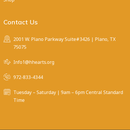
Contact Us
2001 W. Plano Parkway Suite#3426 | Plano, TX
75075
Info1@hhearts.org
972-833-4344
Tuesday – Saturday | 9am – 6pm Central Standard
Time