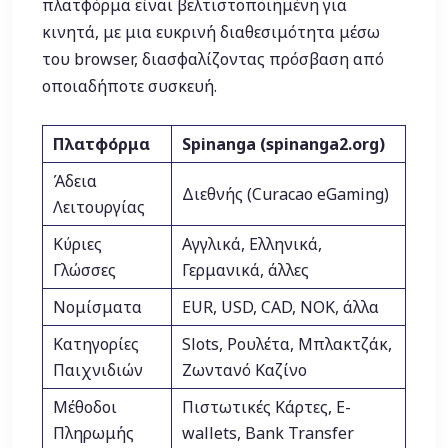
πλατφόρμα είναι βελτιστοποιημένη για
κινητά, με μια ευκρινή διαθεσιμότητα μέσω
του browser, διασφαλίζοντας πρόσβαση από
οποιαδήποτε συσκευή.
Πλατφόρμα
Spinanga (spinanga2.org)
Άδεια
Διεθνής (Curacao eGaming)
Λειτουργίας
Κύριες
Αγγλικά, Ελληνικά,
Γλώσσες
Γερμανικά, άλλες
Νομίσματα
EUR, USD, CAD, NOK, άλλα
Κατηγορίες
Slots, Ρουλέτα, Μπλακτζάκ,
Παιχνιδιών
Ζωντανό Καζίνο
Μέθοδοι
Πιστωτικές Κάρτες, E-
Πληρωμής
wallets, Bank Transfer