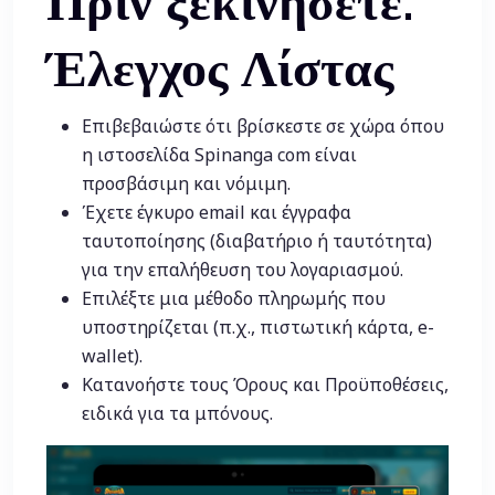
Πριν ξεκινήσετε:
Έλεγχος Λίστας
Επιβεβαιώστε ότι βρίσκεστε σε χώρα όπου
η ιστοσελίδα Spinanga com είναι
προσβάσιμη και νόμιμη.
Έχετε έγκυρο email και έγγραφα
ταυτοποίησης (διαβατήριο ή ταυτότητα)
για την επαλήθευση του λογαριασμού.
Επιλέξτε μια μέθοδο πληρωμής που
υποστηρίζεται (π.χ., πιστωτική κάρτα, e-
wallet).
Κατανοήστε τους Όρους και Προϋποθέσεις,
ειδικά για τα μπόνους.