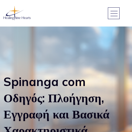
Spinanga com
Οδηγός: Πλοήγηση,
Εγγραφή και Βασικά
Χαρακτηριστικά