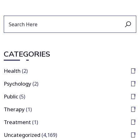
Search
for:
CATEGORIES
Health
(2)
Psychology
(2)
Public
(5)
Therapy
(1)
Treatment
(1)
Uncategorized
(4,169)