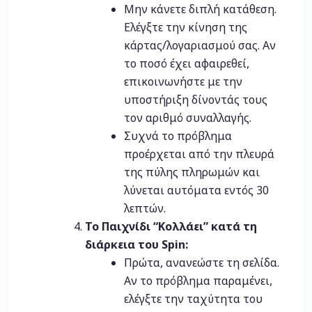
Μην κάνετε διπλή κατάθεση.
Ελέγξτε την κίνηση της
κάρτας/λογαριασμού σας. Αν
το ποσό έχει αφαιρεθεί,
επικοινωνήστε με την
υποστήριξη δίνοντάς τους
τον αριθμό συναλλαγής.
Συχνά το πρόβλημα
προέρχεται από την πλευρά
της πύλης πληρωμών και
λύνεται αυτόματα εντός 30
λεπτών.
Το Παιχνίδι “Κολλάει” κατά τη
διάρκεια του Spin:
Πρώτα, ανανεώστε τη σελίδα.
Αν το πρόβλημα παραμένει,
ελέγξτε την ταχύτητα του