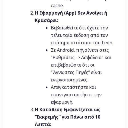
cache.
Η Εφαρμογή (App) δεν Ανοίγει ή
Κρασάρει:
Βεβαιωθείτε ότι έχετε την
τελευταία έκδοση από τον
επίσημο ιστότοπο του Leon.
Σε Android, πηγαίνετε στις
“Ρυθμίσεις -> Ασφάλεια” και
επιβεβαιώστε ότι οι
“Άγνωστες Πηγές” είναι
ενεργοποιημένες.
Απεγκαταστήστε και
επανεγκαταστήστε την
εφαρμογή.
Η Κατάθεση Εμφανίζεται ως
“Εκκρεμής” για Πάνω από 10
Λεπτά: