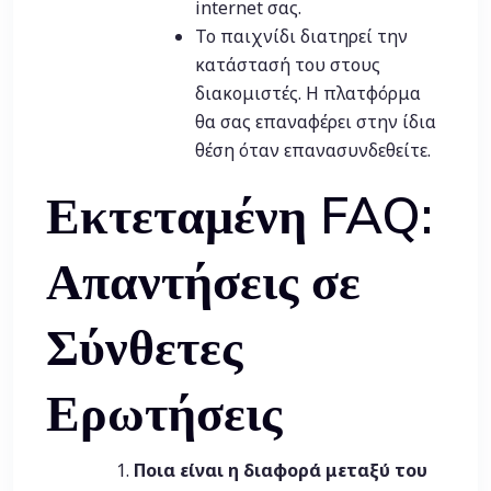
internet σας.
Το παιχνίδι διατηρεί την
κατάστασή του στους
διακομιστές. Η πλατφόρμα
θα σας επαναφέρει στην ίδια
θέση όταν επανασυνδεθείτε.
Εκτεταμένη FAQ:
Απαντήσεις σε
Σύνθετες
Ερωτήσεις
Ποια είναι η διαφορά μεταξύ του