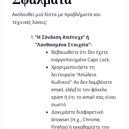
Ακολουθεί μια λίστα με προβλήματα και
τεχνικές λύσεις:
“Η Σύνδεση Απέτυχε” ή
“Λανθασμένα Στοιχεία”:
Βεβαιωθείτε ότι δεν έχετε
ενεργοποιημένο Caps Lock.
Χρησιμοποιήστε τη
λειτουργία “Απώλεια
Κωδικού”. Αν δεν λαμβάνετε
email, ελέγξτε τον φάκελο
spam ή ότι το email σας είναι
σωστό.
Δοκιμάστε διαφορετικό
browser (π.χ., Chrome,
Firefox) ή εκκαθαρίστε την