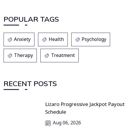
POPULAR TAGS
Anxiety
Health
Psychology
Therapy
Treatment
RECENT POSTS
Lizaro Progressive Jackpot Payout
Schedule
Aug 06, 2026