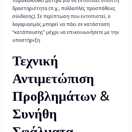
παρακολουθεί μοτίβα για να εντοπίσει ύποπτη
δραστηριότητα (π.χ., πολλαπλές προσπάθειες
σύνδεσης). Σε περίπτωση που εντοπιστεί, ο
λογαριασμός μπορεί να πάει σε κατάσταση
“κατάπαυσης” μέχρι να επικοινωνήσετε με την
υποστήριξη.
Τεχνική
Αντιμετώπιση
Προβλημάτων &
Συνήθη
Σφάλματα