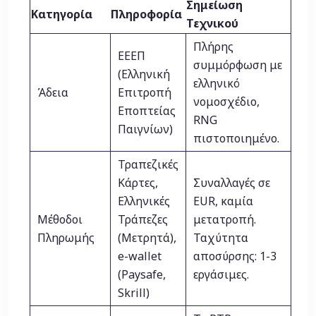
Σημείωση
Κατηγορία
Πληροφορία
Τεχνικού
Πλήρης
ΕΕΕΠ
συμμόρφωση με
(Ελληνική
ελληνικό
Άδεια
Επιτροπή
νομοσχέδιο,
Εποπτείας
RNG
Παιγνίων)
πιστοποιημένο.
Τραπεζικές
Κάρτες,
Συναλλαγές σε
Ελληνικές
EUR, καμία
Μέθοδοι
Τράπεζες
μετατροπή.
Πληρωμής
(Μετρητά),
Ταχύτητα
e-wallet
αποσύρσης: 1-3
(Paysafe,
εργάσιμες.
Skrill)